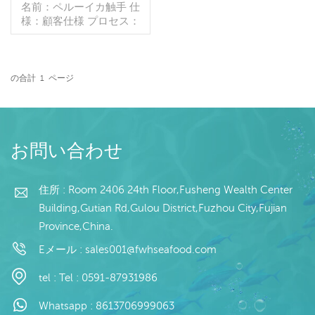
ルーのイカの尾
名前：ペルーイカ触手 仕
様：顧客仕様 プロセス：
ブランチング グレージン
グ：IQF 40％（カスタマ
イズ可能） 包装：1kg/バ
ッグ,10kg /織りバッグ
の合計
1
ページ
（カスタマイズ可能） 販
続きを読む
売モデル：卸売/輸出 min .
注文：20フィートコンテ
ナ/40フィートコンテナ 支
払い：TT/С確認された取
お問い合わせ
消不能のLCを一目で 発
送：入金確認後20日以内
起源：中国 ブランド：fu
住所 : Room 2406 24th Floor,Fusheng Wealth Center
wang hang
Building,Gutian Rd,Gulou District,Fuzhou City,Fujian
Province,China.
Eメール :
sales001@fwhseafood.com
tel :
Tel : 0591-87931986
Whatsapp :
8613706999063