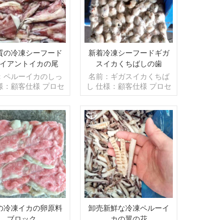
質の冷凍シーフード
新着冷凍シーフードギガ
イアントイカの尾
スイカくちばしの歯
：ペルーイカのしっ
名前：ギガスイカくちば
様：顧客仕様 プロセ
し 仕様：顧客仕様 プロセ
カット グレージン
ス：歯のオンまたはオフ
QF 40％（カスタマ
グレージング：IQF 40％
能） 包装：1kg/バ
（カスタマイズ可能） 包
,10kg /織りバッグ
装：1kg/バッグ,10kg /織
スタマイズ可能） 販
続きを読む
りバッグ（カスタマイズ
続きを読む
：卸売/輸出 min .
可能） 販売モデル：卸売/
：20フィートコンテ
輸出 min .注文：20フィー
0フィートコンテナ 支
トコンテナ/40フィートコ
TT/С確認された取
ンテナ 支払い：TT/С確認
能のLCを一目で 発
された取消不能のLCを一
入金確認後20日以内
目で 発送：入金確認後20
中国 ブランド：fu
日以内 起源：中国 ブラン
の冷凍イカの卵原料
卸売新鮮な冷凍ペルーイ
wang hang
ド：fu wang hang
ブロック
カの翼の花