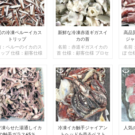
質の冷凍ペルーイカス
新鮮な冷凍赤道ギガスイ
高品
トリップ
カの首
ジャ
前：ペルーのイカのス
名前：赤道ギガスイカの
名前
リップ 仕様：顧客仕様
首 仕様：顧客仕様 プロセ
ぽ 仕
ロセス：カット グレー
ス：洗浄済み グレージン
ス：
グ：IQF 40％（カス
グ：IQF 40％（カスタマ
グ：B
マイズ可能） 包装：
イズ可能） 包装：1kg/バ
イズ可
g/バッグ,10kg /織りバ
ッグ,10kg /織りバッグ
ッグ
グ（カスタマイズ可
続きを読む
（カスタマイズ可能） 販
続きを読む
（カ
 販売モデル：卸売/輸
売モデル：卸売/輸出 min .
売モデル
min .注文：20フィート
注文：20フィートコンテ
注文
テナ/40フィートコン
ナ/40フィートコンテナ 支
ナ/4
 支払い：TT/С確認さ
払い：TT/С確認された取
払い：
た取消不能のLCを一目
消不能のLCを一目で 発
消不
発送：入金確認後20日
送：入金確認後20日以内
送：
内 起源：中国 ブラン
起源：中国 ブランド：fu
起源：
で凍らせた湯通しイカ
冷凍イカ触手ジャイアン
人気
ド：fu wang hang
wang hang
の触手ガラス45％
トヘッドを売るベスト