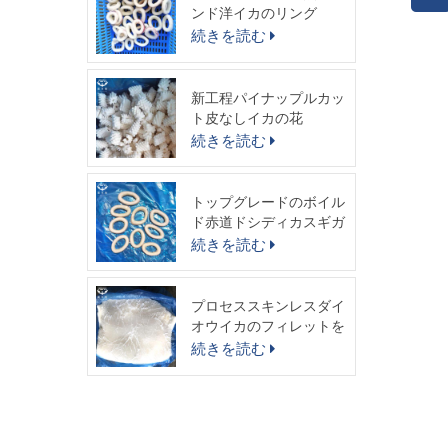
ス
ンド洋イカのリング
デル
続きを読む
文
ナ/
払い
新工程パイナップルカッ
消
ト皮なしイカの花
送
続きを読む
起源
トップグレードのボイル
ド赤道ドシディカスギガ
スイカリング
続きを読む
プロセススキンレスダイ
オウイカのフィレットを
出荷する準備ができまし
続きを読む
た