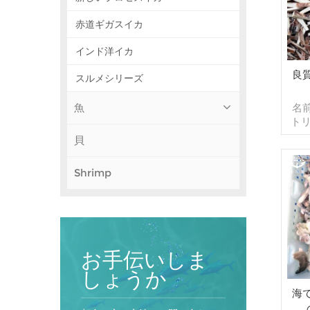
赤道ギガスイカ
インド洋イカ
良
スルメシリーズ
魚
名
ト
プ
貝
ジン
タ
Shrimp
1k
ッ
能）
出 
コン
テナ
お手伝いしま
れ
で 
しょうか
以
海