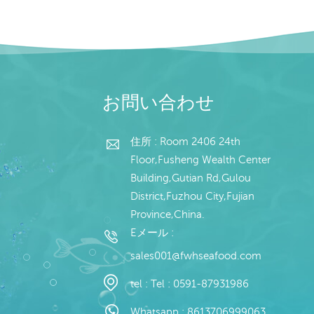
お問い合わせ
住所 : Room 2406 24th
Floor,Fusheng Wealth Center
Building,Gutian Rd,Gulou
District,Fuzhou City,Fujian
Province,China.
Eメール :
sales001@fwhseafood.com
tel :
Tel : 0591-87931986
Whatsapp :
8613706999063