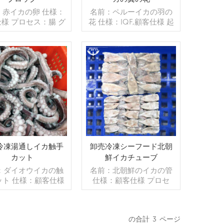
：赤イカの卵 仕様：
名前：ペルーイカの羽の
様 プロセス：腸 グ
花 仕様：IQF,顧客仕様 起
ジング：BQF 40％
源：中国 ブランド：fu
スタマイズ可能） 包
wang hang 販売モデル：
kg/バッグ,10kg /織
卸売/輸出 支払い：TT/С確
ッグ（カスタマイズ
認された取消不能のLCを
 販売モデル：卸売/
続きを読む
一目で 発送：入金確認後
続きを読む
min .注文：20フィー
20日以内
テナ/40フィートコ
 支払い：TT/С確認
た取消不能のLCを一
発送：入金確認後20
 起源：中国 ブラン
fu wang hang
冷凍湯通しイカ触手
卸売冷凍シーフード北朝
カット
鮮イカチューブ
：ダイオウイカの触
名前：北朝鮮のイカの管
ット 仕様：顧客仕様
仕様：顧客仕様 プロセ
ス：cut,ブランチン
ス：スキンオン グレージ
グレージング：IQF
ング：BQF 40％（カスタ
％（カスタマイズ可
マイズ可能） 包装：1kg/
の合計
3
ページ
 包装：1kg/バッ
バッグ,10kg /織りバッグ