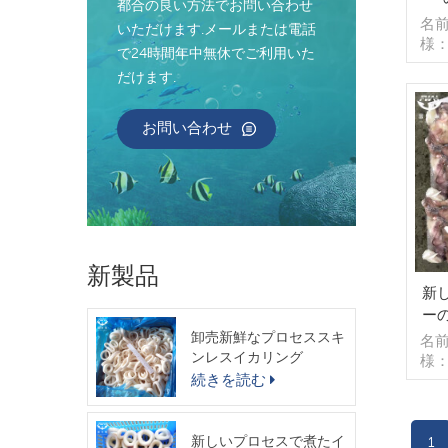
都合の良い方法でお問い合わせ
名
いただけます.メールまたは電話
様
で24時間年中無休でご利用いた
ブ
だけます.
グ：
イズ
ッ
お問い合わせ
（
売モ
注
ナ/
払い
消
送
新製品
起源
新
ー
卸売新鮮なプロセススキ
名
ンレスイカリング
様
続きを読む
洗
BQ
可
グ,
新しいプロセスで煮たイ
1