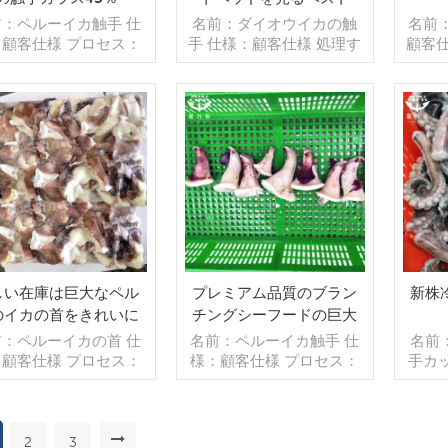
前：ペルーイカ触手 仕
名前：ダイオウイカの触
名前
：顧客仕様 プロセス：
手 仕様：顧客仕様 処理す
顧客仕
ランチング グレージン
る： グレージング：BQF
レー
IQF 40％（カスタマ
40％（カスタマイズ可
（カ
可能） 包装：1kg/バ
能） 包装：1kg/バッ
装：1
グ,10kg /織りバッグ
グ,10kg /織りバッグ（カ
りバ
カスタマイズ可能） 販
続きを読む
スタマイズ可能） 販売モ
続きを読む
可能）
デル：卸売/輸出 min .
デル：卸売/輸出 min .注
輸出 
文：20フィートコンテ
文：20フィートコンテ
トコン
40フィートコンテナ 支
ナ/40フィートコンテナ 支
ンテナ
：TT/С確認された取
払い：TT/С確認された取
され
不能のLCを一目で 発
消不能のLCを一目で 発
目で 
：入金確認後20日以内
送：入金確認後20日以内
日以内
：中国 ブランド：fu
起源：中国 ブランド：fu
ド：
しい在庫は巨大なペル
プレミアム品質のブラン
新株
wang hang
wang hang
のイカの首をきれいに
チングシーフードの巨大
しました
なペルーのイカの尾
前：ペルーイカの首 仕
名前：ペルーイカ触手 仕
名前
：顧客仕様 プロセス：
様：顧客仕様 プロセス：
手カ
浄済み グレージング：
ブランチング グレージン
プロセ
F 40％（カスタマイズ
グ：IQF 40％（カスタマ
グ 
能） 包装：1kg/バッ
イズ可能） 包装：1kg/バ
40
10kg /織りバッグ（カ
ッグ,10kg /織りバッグ
能）
2
3