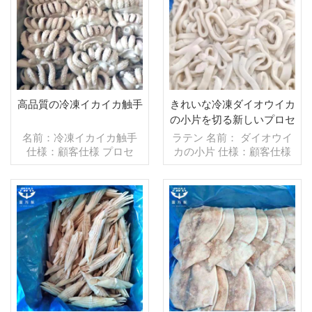
デル：卸売/輸出 min .注
スタマイズ可能） 販売モ
文：20フィートコンテ
デル：卸売/輸出 min .注
ナ/40フィートコンテナ 支
文：20フィートコンテ
払い：TT/С確認された取
ナ/40フィートコンテナ 支
消不能のLCを一目で 発
払い：TT/С確認された取
送：入金確認後20日以内
消不能のLCを一目で 発
起源：中国 ブランド：fu
送：入金確認後20日以内
高品質の冷凍イカイカ触手
きれいな冷凍ダイオウイカ
wang hang
起源：中国 ブランド：fu
の小片を切る新しいプロセ
wang hang
ス
名前：冷凍イカイカ触手
ラテン 名前： ダイオウイ
仕様：顧客仕様 プロセ
カの小片 仕様：顧客仕様
ス：白化 グレージング：
プロセス：ゆで グレージ
IQF 40％（カスタマイズ
ング：IQF 40％（カスタ
可能） 包装：1kg/バッ
マイズ可能） 包装：1kg/
グ,10kg /織りバッグ（カ
バッグ,10kg /織りバッグ
スタマイズ可能） 販売モ
続きを読む
（カスタマイズ可能） 販
続きを読む
デル：卸売/輸出 min .注
売モデル：卸売/輸出 min .
文：20フィートコンテ
注文：20フィートコンテ
ナ/40フィートコンテナ 支
ナ/40フィートコンテナ 支
払い：TT/С確認された取
払い：TT/С確認された取
消不能のLCを一目で 発
消不能のLCを一目で 発
送：入金確認後20日以内
送：入金確認後20日以内