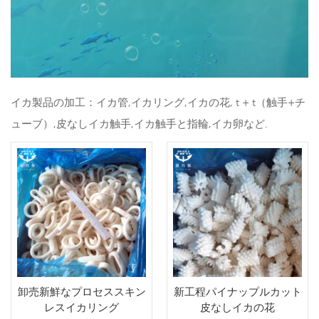
イカ製品の加工：イカ管,イカリング,イカの花, t + t（触手+チ
ューブ）,皮なしイカ触手,イカ触手と指輪,イカ卵など.
卸売新鮮なプロセススキン
新工程パイナップルカット
レスイカリング
皮なしイカの花