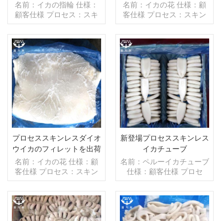
名前：イカの指輪 仕様：
名前：イカの花 仕様：顧
顧客仕様 プロセス：スキ
客仕様 プロセス：スキン
ンオフ グレージング：IQF
オフ グレージング：IQF
40％（カスタマイズ可
40％（カスタマイズ可
能） 包装：1kg/バッ
能） 包装：1kg/バッ
グ,10kg /織りバッグ（カ
グ,10kg /織りバッグ（カ
スタマイズ可能） 販売モ
続きを読む
スタマイズ可能） 販売モ
続きを読む
デル：卸売/輸出 min .注
デル：卸売/輸出 min .注
文：20フィートコンテ
文：20フィートコンテ
ナ/40フィートコンテナ 支
ナ/40フィートコンテナ 支
払い：TT/С確認された取
払い：TT/С確認された取
消不能のLCを一目で 発
消不能のLCを一目で 発
送：入金確認後20日以内
送：入金確認後20日以内
起源：中国 ブランド：fu
起源：中国 ブランド：fu
プロセススキンレスダイオ
新登場プロセススキンレス
wang hang
wang hang
ウイカのフィレットを出荷
イカチューブ
する準備ができました
名前：イカの花 仕様：顧
名前：ペルーイカチューブ
客仕様 プロセス：スキン
仕様：顧客仕様 プロセ
オフ グレージング：IQF
ス：スキンオフ,ブランチ
40％（カスタマイズ可
ング グレージング：IQF
能） 包装：1kg/バッ
40％（カスタマイズ可
グ,10kg /織りバッグ（カ
能） 包装：1kg/バッ
スタマイズ可能） 販売モ
続きを読む
グ,10kg /織りバッグ（カ
続きを読む