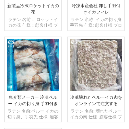
起源：中国 ブランド：fu
起源：中国 ブランド：fu
新製品冷凍ロケットイカの
冷凍水産会社 卸し手羽付
wang hang
wan hang
花
きイカフィレ
ラテン 名前： ロケットイ
ラテン 名称: イカの切り身
カの花 仕様：顧客仕様 プ
手羽先 仕様: 顧客仕様 プロ
ロセス：スキンオフ,カッ
セス: グレージングのスキ
ト グレージング：IQF
ン: IQF 40% (カスタマイズ
40％（カスタマイズ可
可能) パッケージ: 1kg / バ
能） 包装：1kg/バッ
ッグ、10kg / 織りバッグ
グ,10kg /織りバッグ（カ
続きを読む
(カスタマイズ可能) 販売モ
続きを読む
スタマイズ可能） 販売モ
デル: 卸売/輸出 最小。注
デル：卸売/輸出 min .注
文: 20 フィート コンテナ /
文：20フィートコンテ
40 フィート コンテナ 支払
ナ/40フィートコンテナ 支
い: TT / 確認済み取消不能
払い：TT/С確認された取
LC 一覧で 発送: 入金確認
消不能のLCを一目で 発
後 20 日以内 原産地: 中国
送：入金確認後20日以内
ブランド:フーワンハング
魚介類メーカー 冷凍ペル
冷凍壊れたペルーイカ肉を
起源：中国 ブランド：fu
販売モデル: 卸売/輸出 支
ー イカの切り身 手羽付き
オンラインで注文する
wan hang
払い: TT / 確認済み取消不
販売用
ラテン 名前:ペルー イカの
ラテン 名前: 壊れたペルー
能 LC 一覧で 発送: 入金確
切り身、手羽先 仕様: 顧客
イカの肉 仕様: 顧客仕様 プ
認後 20 日以内
仕様 プロセス: グレージン
ロセス: カット 釉薬: BQF
グのスキン: IQF 40% (カス
40% (カスタマイズ可能) 包