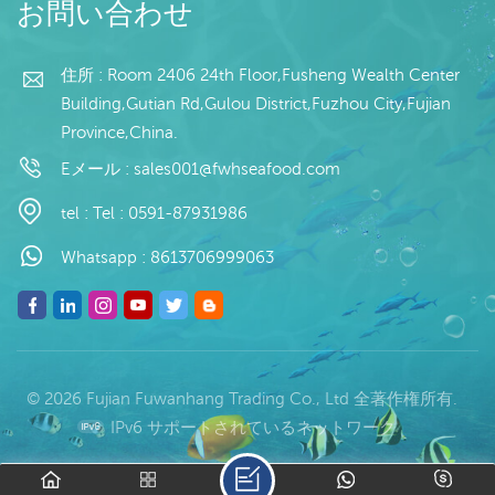
テナ 支払い：TT/С確認さ
お問い合わせ
れた取消不能のLCを一目
で 発送：入金確認後20日
以内 起源：中国 ブラン
住所 : Room 2406 24th Floor,Fusheng Wealth Center
ド：fu wang hang
Building,Gutian Rd,Gulou District,Fuzhou City,Fujian
Province,China.
Eメール :
sales001@fwhseafood.com
tel :
Tel : 0591-87931986
Whatsapp :
8613706999063
© 2026 Fujian Fuwanhang Trading Co., Ltd 全著作権所有.
IPv6 サポートされているネットワーク