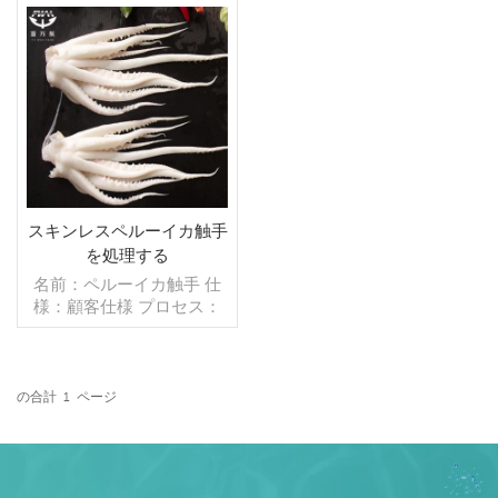
タマイズ可能) パッケージ:
装: 1kg / バッグ、10kg /
1kg / バッグ、10kg / 織り
織バッグ (カスタマイズ可
バッグ (カスタマイズ可能)
続きを読む
能) 販売モデル: 卸売/輸出
続きを読む
販売モデル: 卸売/輸出 最
最小。注文: 20 フィート
小。注文: 20 フィート コ
コンテナ / 40 フィート コ
ンテナ / 40 フィート コン
ンテナ 支払い: TT / 確認済
テナ 支払い: TT / 確認済み
み取消不能 LC 一覧で 発
取消不能 LC 一覧で 発送:
送: 入金確認後 20 日以内
入金確認後 20 日以内 原産
原産地: 中国 ブランド:フー
地: 中国 ブランド:フーワン
ワンハング
スキンレスペルーイカ触手
ハング 販売モデル: 卸売/
を処理する
輸出 支払い: TT / 確認済み
名前：ペルーイカ触手 仕
取消不能 LC 一覧で 発送:
様：顧客仕様 プロセス：
入金確認後 20 日以内
スキンオフ,ブランチング
グレージング：IQF 40％
（カスタマイズ可能） 包
装：1kg/バッグ,10kg /織
の合計
1
ページ
りバッグ（カスタマイズ可
続きを読む
能） 販売モデル：卸売/輸
出 min .注文：20フィート
コンテナ/40フィートコン