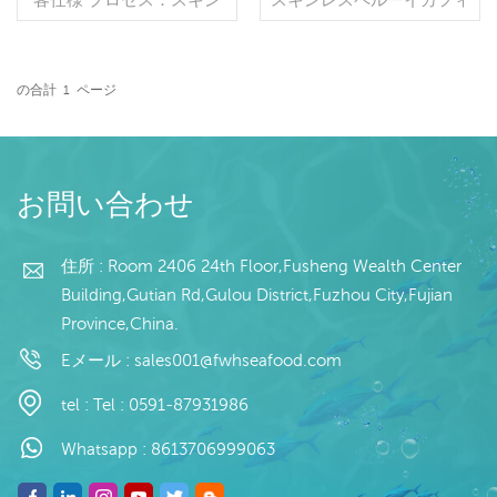
す
オフ グレージング：IQF
レット 仕様：顧客仕様 プ
40％（カスタマイズ可
ロセス：スキンオフ,カッ
能） 包装：1kg/バッ
ト グレージング：BQF
グ,10kg /織りバッグ（カ
40％（カスタマイズ可
の合計
1
ページ
スタマイズ可能） 販売モ
続きを読む
能） 包装：1kg/バッ
続きを読む
デル：卸売/輸出 min .注
グ,10kg /織りバッグ（カ
文：20フィートコンテ
スタマイズ可能） 販売モ
ナ/40フィートコンテナ 支
デル：卸売/輸出 min .注
払い：TT/С確認された取
文：20フィートコンテ
お問い合わせ
消不能のLCを一目で 発
ナ/40フィートコンテナ 支
送：入金確認後20日以内
払い：TT/С確認された取
起源：中国 ブランド：fu
住所 : Room 2406 24th Floor,Fusheng Wealth Center
消不能のLCを一目で 発
wang hang
送：入金確認後20日以内
Building,Gutian Rd,Gulou District,Fuzhou City,Fujian
起源：中国 ブランド：fu
Province,China.
wan hang
Eメール :
sales001@fwhseafood.com
tel :
Tel : 0591-87931986
Whatsapp :
8613706999063