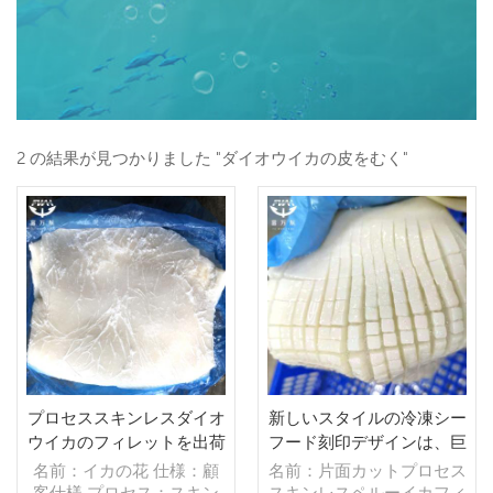
2 の結果が見つかりました "ダイオウイカの皮をむく"
プロセススキンレスダイオ
新しいスタイルの冷凍シー
ウイカのフィレットを出荷
フード刻印デザインは、巨
する準備ができました
大なペルーのイカの切り身
名前：イカの花 仕様：顧
名前：片面カットプロセス
の皮をブロックカットしま
客仕様 プロセス：スキン
スキンレスペルーイカフィ