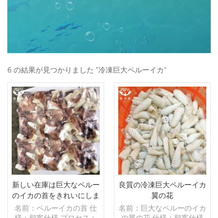
6 の結果が見つかりました "冷凍巨大ペルーイカ"
新しい在庫は巨大なペルー
良質の冷凍巨大ペルーイカ
のイカの首をきれいにしま
翼の花
した
名前：ペルーイカの首 仕
名前：巨大なペルーのイカ
様：顧客仕様 プロセス：
の翼の花 仕様：顧客仕様