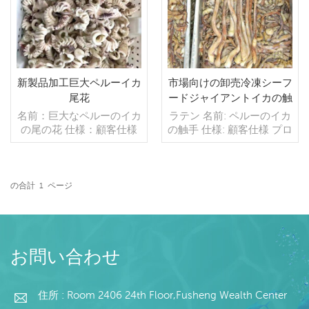
注文：20フィートコンテ
出 min .注文：20フィート
ナ/40フィートコンテナ 支
コンテナ/40フィートコン
払い：TT/С確認された取
テナ 支払い：TT/С確認さ
消不能のLCを一目で 発
れた取消不能のLCを一目
送：入金確認後20日以内
で 発送：入金確認後20日
起源：中国 ブランド：fu
以内 起源：中国 ブラン
新製品加工巨大ペルーイカ
市場向けの卸売冷凍シーフ
wang hang
ド：fu wan hang
尾花
ードジャイアントイカの触
手
名前：巨大なペルーのイカ
ラテン 名前: ペルーのイカ
の尾の花 仕様：顧客仕様
の触手 仕様: 顧客仕様 プロ
プロセス：ボイルド,カッ
セス: カット 釉薬: BQF
ト グレージング：BQF
40% (カスタマイズ可能) 包
40％（カスタマイズ可
装: 1kg / バッグ、10kg /
能） 包装：1kg/バッ
織バッグ (カスタマイズ可
の合計
1
ページ
グ,10kg /織りバッグ（カ
続きを読む
能) 販売モデル: 卸売/輸出
続きを読む
スタマイズ可能） 販売モ
最小。注文: 20 フィート
デル：卸売/輸出 min .注
コンテナ / 40 フィート コ
文：20フィートコンテ
ンテナ 支払い: TT / 確認済
ナ/40フィートコンテナ 支
み取消不能 LC 一覧で 発
お問い合わせ
払い：TT/С確認された取
送: 入金確認後 20 日以内
消不能のLCを一目で 発
原産地: 中国 ブランド:フー
送：入金確認後20日以内
住所 : Room 2406 24th Floor,Fusheng Wealth Center
ワンハング
起源：中国 ブランド：fu