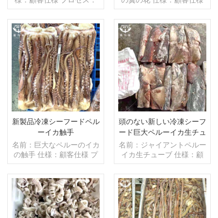
洗浄済み グレージング：
プロセス：白化 グレージ
BQF 40％（カスタマイズ
ング：IQF 40％（カスタ
可能） 包装：1kg/バッ
マイズ可能） 包装：1kg/
グ,10kg /織りバッグ（カ
バッグ,10kg /織りバッグ
スタマイズ可能） 販売モ
続きを読む
（カスタマイズ可能） 販
続きを読む
デル：卸売/輸出 min .注
売モデル：卸売/輸出 min .
文：20フィートコンテ
注文：20フィートコンテ
ナ/40フィートコンテナ 支
ナ/40フィートコンテナ 支
払い：TT/С確認された取
払い：TT/С確認された取
消不能のLCを一目で 発
消不能のLCを一目で 発
送：入金確認後20日以内
送：入金確認後20日以内
起源：中国 ブランド：fu
起源：中国 ブランド：fu
新製品冷凍シーフードペル
頭のない新しい冷凍シーフ
wang hang
wang hang
ーイカ触手
ード巨大ペルーイカ生チュ
ーブ
名前：巨大なペルーのイカ
名前：ジャイアントペルー
の触手 仕様：顧客仕様 プ
イカ生チューブ 仕様：顧
ロセス：カット グレージ
客仕様 プロセス：カット
ング：BQF 40％（カスタ
グレージング：BQF 40％
マイズ可能） 包装：1kg/
（カスタマイズ可能） 包
バッグ,10kg /織りバッグ
装：1kg/バッグ,10kg /織
（カスタマイズ可能） 販
続きを読む
りバッグ（カスタマイズ可
続きを読む
売モデル：卸売/輸出 min .
能） 販売モデル：卸売/輸