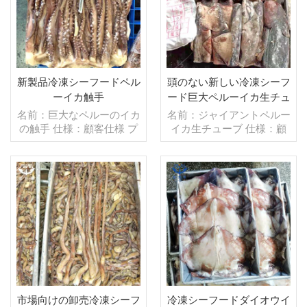
文：20フィートコンテ
注文：20フィートコンテ
ナ/40フィートコンテナ 支
ナ/40フィートコンテナ 支
払い：TT/С確認された取
払い：TT/С確認された取
消不能のLCを一目で 発
消不能のLCを一目で 発
送：入金確認後20日以内
送：入金確認後20日以内
起源：中国 ブランド：fu
起源：中国 ブランド：fu
新製品冷凍シーフードペル
頭のない新しい冷凍シーフ
wang hang
wang hang
ーイカ触手
ード巨大ペルーイカ生チュ
ーブ
名前：巨大なペルーのイカ
名前：ジャイアントペルー
の触手 仕様：顧客仕様 プ
イカ生チューブ 仕様：顧
ロセス：カット グレージ
客仕様 プロセス：カット
ング：BQF 40％（カスタ
グレージング：BQF 40％
マイズ可能） 包装：1kg/
（カスタマイズ可能） 包
バッグ,10kg /織りバッグ
装：1kg/バッグ,10kg /織
（カスタマイズ可能） 販
続きを読む
りバッグ（カスタマイズ可
続きを読む
売モデル：卸売/輸出 min .
能） 販売モデル：卸売/輸
注文：20フィートコンテ
出 min .注文：20フィート
ナ/40フィートコンテナ 支
コンテナ/40フィートコン
払い：TT/С確認された取
テナ 支払い：TT/С確認さ
消不能のLCを一目で 発
れた取消不能のLCを一目
送：入金確認後20日以内
で 発送：入金確認後20日
起源：中国 ブランド：fu
以内 起源：中国 ブラン
市場向けの卸売冷凍シーフ
冷凍シーフードダイオウイ
wang hang
ド：fu wan hang