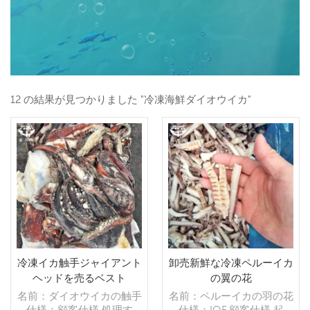
12 の結果が見つかりました "冷凍海鮮ダイオウイカ"
冷凍イカ触手ジャイアント
卸売新鮮な冷凍ペルーイカ
ヘッドを売るベスト
の翼の花
名前：ダイオウイカの触手
名前：ペルーイカの羽の花
仕様：顧客仕様 処理す
仕様：IQF,顧客仕様 起