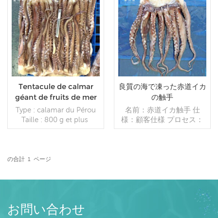
トン
paiement : AT/T, dépôt de
続きを読む
30 %, 70 % contre copie
続きを読む
de B/LB100 % L/C
irrévocable à vue
Tentacule de calmar
良質の海で凍った赤道イカ
géant de fruits de mer
の触手
congelés en gros long
Type : calamar du Pérou
名前：赤道イカ触手 仕
tentacule de calmar en
Taille : 800 g et plus
様：顧客仕様 プロセス：
vente
Emballage : sac tissé, 10
なし グレージング：5％,
kg*2/sac Quantité : A 20
10％, 20％, 30％, 40％,
fclL = 10 tonnes B 40 fcl =
45％（カスタマイズ可
24 tonnes 10 % plus ou
能） 包装：1kg/バッ
の合計
1
ページ
moins Origine : Chine
続きを読む
グ,10kg /織りバッグ（カ
続きを読む
スタマイズ可能） 販売モ
デル：卸売/輸出 min .注
文：20フィートコンテ
ナ/40フィートコンテナ 支
お問い合わせ
払い：TT/С確認された取