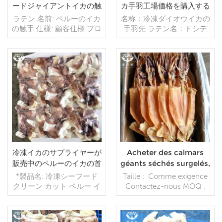
ードジャイアントイカの触
カ手羽工場価格を購入する
手
ラテン 名前: ペルーのイカ
名称：冷凍ダイオウイカの
の触手 仕様: 顧客仕様 プロ
手羽先 ラテン名：ドシデ
セス: カット 釉薬: BQF
ィクス・ギガス 素材：ダ
40% (カスタマイズ可能) 包
イオウイカ サイズ：
装: 1kg / バッグ、10kg /
500g+ プロセス: スキンオ
織バッグ (カスタマイズ可
ン 包装: 20kg / 不織布バッ
能) 販売モデル: 卸売/輸出
続きを読む
続きを読む
グ
最小。注文: 20 フィート
コンテナ / 40 フィート コ
ンテナ 支払い: TT / 確認済
み取消不能 LC 一覧で 発
送: 入金確認後 20 日以内
原産地: 中国 ブランド:フー
ワンハング
冷凍イカのサプライヤーが
Acheter des calmars
販売中のペルーのイカの首
géants séchés surgelés,
をきれいにしました
des calmars entiers,
*製品名: 冷凍シーフード
Taille : Comme exigence
des fruits de mer, des
クリーン カット ペルー イ
Contactez-nous MOQ :
prix d'usine
カ首 *サイズ: 100-300g、
1*20'FCL Emballage :
300-500g、500g+ *梱包
10kg,12.5kg,15kg Vitrage :
方法: 20kg/袋 *MOQ: 20
comme condition de