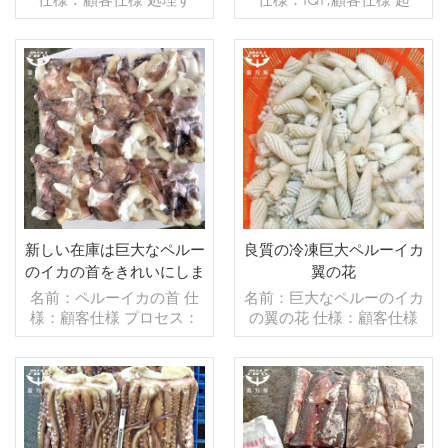
る： グレージング：BQF
源：中国 ブランド：fu
40％（カスタマイズ可
wang hang 販売モデル：
能） 包装：1kg/バッ
卸売/輸出 支払い：TT/С確
グ,10kg /織りバッグ（カ
認された取消不能のLCを
スタマイズ可能） 販売モ
続きを読む
一目で 発送：入金確認後
続きを読む
デル：卸売/輸出 min .注
20日以内
文：20フィートコンテ
ナ/40フィートコンテナ 支
払い：TT/С確認された取
消不能のLCを一目で 発
送：入金確認後20日以内
起源：中国 ブランド：fu
新しい在庫は巨大なペルー
良質の冷凍巨大ペルーイカ
wang hang
のイカの首をきれいにしま
翼の花
した
名前：ペルーイカの首 仕
名前：巨大なペルーのイカ
様：顧客仕様 プロセス：
の翼の花 仕様：顧客仕様
洗浄済み グレージング：
プロセス：白化 グレージ
BQF 40％（カスタマイズ
ング：IQF 40％（カスタ
可能） 包装：1kg/バッ
マイズ可能） 包装：1kg/
グ,10kg /織りバッグ（カ
バッグ,10kg /織りバッグ
スタマイズ可能） 販売モ
続きを読む
（カスタマイズ可能） 販
続きを読む
デル：卸売/輸出 min .注
売モデル：卸売/輸出 min .