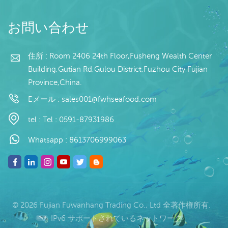
お問い合わせ
住所 : Room 2406 24th Floor,Fusheng Wealth Center
Building,Gutian Rd,Gulou District,Fuzhou City,Fujian
Province,China.
Eメール :
sales001@fwhseafood.com
tel :
Tel : 0591-87931986
Whatsapp :
8613706999063
© 2026 Fujian Fuwanhang Trading Co., Ltd 全著作権所有.
IPv6 サポートされているネットワーク