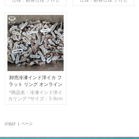
ス：ゆで グレージング：
ス：カット グレージン
IQF 40％（カスタマイズ
グ：IQF 40％（カスタマ
可能） 包装：1kg/バッ
イズ可能） 包装：1kg/バ
グ,10kg /織りバッグ（カ
ッグ,10kg /織りバッグ
スタマイズ可能） 販売モ
続きを読む
（カスタマイズ可能） 販
続きを読む
デル：卸売/輸出 min .注
売モデル：卸売/輸出 min .
文：20フィートコンテ
注文：20フィートコンテ
ナ/40フィートコンテナ 支
ナ/40フィートコンテナ 支
払い：TT/С確認された取
払い：TT/С確認された取
消不能のLCを一目で 発
消不能のLCを一目で 発
送：入金確認後20日以内
送：入金確認後20日以内
起源：中国 ブランド：fu
起源：中国 ブランド：fu
卸売冷凍インド洋イカ フ
wang hang
wang hang
ラット リング オンライン
*商品名：冷凍インド洋イ
カリング *サイズ：3-8cm
*梱包方法：10kg/ ctn
*MOQ ：22トン *注視: 顧
客の要求として *重量
(kg):20kg ※添加物：なし
の合計
1
ページ
※原産地：中国福建省
続きを読む