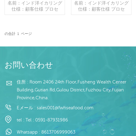
名前：インド洋イカリング
名前：インド洋イカリング
仕様：顧客仕様 プロセ
仕様：顧客仕様 プロセ
ス：ゆで グレージング：
ス：カット グレージン
IQF 40％（カスタマイズ
グ：IQF 40％（カスタマ
可能） 包装：1kg/バッ
イズ可能） 包装：1kg/バ
グ,10kg /織りバッグ（カ
ッグ,10kg /織りバッグ
の合計
1
ページ
スタマイズ可能） 販売モ
続きを読む
（カスタマイズ可能） 販
続きを読む
デル：卸売/輸出 min .注
売モデル：卸売/輸出 min .
文：20フィートコンテ
注文：20フィートコンテ
ナ/40フィートコンテナ 支
ナ/40フィートコンテナ 支
払い：TT/С確認された取
払い：TT/С確認された取
お問い合わせ
消不能のLCを一目で 発
消不能のLCを一目で 発
送：入金確認後20日以内
送：入金確認後20日以内
起源：中国 ブランド：fu
住所 : Room 2406 24th Floor,Fusheng Wealth Center
起源：中国 ブランド：fu
wang hang
wang hang
Building,Gutian Rd,Gulou District,Fuzhou City,Fujian
Province,China.
Eメール :
sales001@fwhseafood.com
tel :
Tel : 0591-87931986
Whatsapp :
8613706999063