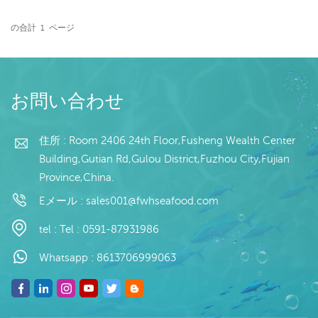
1kg / バッグ、10kg / 織バ
40% (カスタマイズ可能) 包
1kg /バッグ、10kg/ウーブ
ッグ (カスタマイズ可能) 販
装: 1kg / バッグ、10kg /
ンバッグ（カスタマイズ可
の合計
1
ページ
売モデル: 卸売/輸出 最
続きを読む
織りバッグ (カスタマイズ
続きを読む
能）</ p> <p style =
小。注文: 20 フィート コ
可能) 販売モデル: 卸売/輸
"white-space：normal;">
ンテナ / 40 フィート コン
出 最小。注文: 20 フィー
販売モデル：卸売り/エク
テナ 支払い: TT / 確認済み
ト コンテナ / 40 フィート
スポート</ p> <pstyle =
取消不能 LC 一覧で 発送:
コンテナ 支払い: TT / 確認
お問い合わせ
"white-space：normal;">
入金確認後 20 日以内 原産
済み取消不能 LC 一覧で 発
最小。注文：20フィート
地: 中国 ブランド:フーワン
送: 入金確認後 20 日以内
コンテナ/40フィートコン
住所 : Room 2406 24th Floor,Fusheng Wealth Center
ハング
原産地: 中国 ブランド:フー
テナ</p> <pstyle =
ワンハング
"white-space：normal;">
Building,Gutian Rd,Gulou District,Fuzhou City,Fujian
Province,China.
Eメール :
sales001@fwhseafood.com
tel :
Tel : 0591-87931986
Whatsapp :
8613706999063