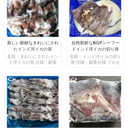
売モデル：卸売/輸出 min .
販売モデル：卸売/輸出
注文：20フィートコンテ
min .注文：20フィートコ
ナ/40フィートコンテナ 支
ンテナ/40フィートコンテ
払い：TT/С確認された取
ナ 支払い：TT/С確認され
消不能のLCを一目で 発
た取消不能のLCを一目で
送：入金確認後20日以内
発送：入金確認後20日以
起源：中国 ブランド：fu
内 起源：中国 ブランド：
新しい新鮮なきれいにされ
自然新鮮なBOFシーフー
wang hang
fu wang hang
たインド洋イカの首
ドインド洋イカの切り身
名前：きれいにされたイン
名前：インド洋イカの切り
ド洋イカの首 仕様：顧客
身 仕様：顧客仕様 プロセ
仕様 プロセス：洗浄済み
ス：カット グレージン
グレージング：BQF 40％
グ：BQF 40％（カスタマ
（カスタマイズ可能） 包
イズ可能） 包装：1kg/バ
装：1kg/バッグ,10kg /織
ッグ,10kg /織りバッグ
りバッグ（カスタマイズ可
続きを読む
（カスタマイズ可能） 販
続きを読む
能） 販売モデル：卸売/輸
売モデル：卸売/輸出 min .
出 min .注文：20フィート
注文：20フィートコンテ
コンテナ/40フィートコン
ナ/40フィートコンテナ 支
テナ 支払い：TT/С確認さ
払い：TT/С確認された取
れた取消不能のLCを一目
消不能のLCを一目で 発
で 発送：入金確認後20日
送：入金確認後20日以内