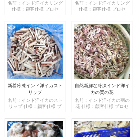
名前：インド洋イカリング
名前：インド洋イカリング
仕様：顧客仕様 プロセ
仕様：顧客仕様 プロセ
ス：ゆで グレージング：
ス：カット グレージン
IQF 40％（カスタマイズ
グ：IQF 40％（カスタマ
可能） 包装：1kg/バッ
イズ可能） 包装：1kg/バ
グ,10kg /織りバッグ（カ
ッグ,10kg /織りバッグ
スタマイズ可能） 販売モ
続きを読む
（カスタマイズ可能） 販
続きを読む
デル：卸売/輸出 min .注
売モデル：卸売/輸出 min .
文：20フィートコンテ
注文：20フィートコンテ
ナ/40フィートコンテナ 支
ナ/40フィートコンテナ 支
払い：TT/С確認された取
払い：TT/С確認された取
消不能のLCを一目で 発
消不能のLCを一目で 発
送：入金確認後20日以内
送：入金確認後20日以内
起源：中国 ブランド：fu
起源：中国 ブランド：fu
新着冷凍インド洋イカスト
自然新鮮な冷凍インド洋イ
wang hang
wang hang
リップ
カの翼の花
名前：インド洋イカのスト
名前：インド洋イカの羽の
リップ 仕様：顧客仕様 プ
花 仕様：顧客仕様 プロセ
ロセス：カット グレージ
ス：ブランチング, グレー
ング：IQF 40％（カスタ
ジング：IQF 40％（カス
マイズ可能） 包装：1kg/
タマイズ可能） 包装：
バッグ,10kg /織りバッグ
1kg/バッグ,10kg /織りバ
（カスタマイズ可能） 販
続きを読む
ッグ（カスタマイズ可能）
続きを読む