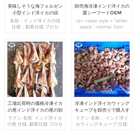
以内 起源：中国 ブラン
起源：中国 ブランド：fu
美味しそうな海フォルゼン
卸売海冷凍インド洋イカの
ド：fu wang hang
wang hang
小型インド洋イカの頭
翼シーフードOEM
名前：インド洋イカの頭
<p> <span style = "white-
仕様：顧客仕様 プロセ
space：normal; font-
ス：カット グレージン
family：MicrosoftYaHei;">
グ：BQF 40％（カスタマ
ラテン語</span>
イズ可能） 包装：1kg/バ
<spanstyle = "white-
ッグ,10kg /織りバッグ
space：normal; font-
（カスタマイズ可能） 販
続きを読む
family：Microsoft YaHei;">
続きを読む
売モデル：卸売/輸出 min .
</ span> <span style =
注文：20フィートコンテ
"white-space：normal;
ナ/40フィートコンテナ 支
font-family：Microsoft
払い：TT/С確認された取
YaHei;">名前：</span>イ
消不能のLCを一目で 発
ンド洋イカの翼</p>
送：入金確認後20日以内
<pstyle = "white-space：
起源：中国 ブランド：fu
normal;">仕様：お客様の
工場出荷時の価格冷凍イカ
冷凍インド洋イカウィング
wang hang
仕様</ p> <pstyle =
の尾インド洋イカの尾の卸
キューブを卸売りで購入す
"white-space：normal;">
売
る
ラテン 名前: インド洋イカ
ラテン 名称： インド洋イ
プロセス：スキンオン
の尾 仕様: 顧客仕様 プロセ
カウィングキューブ 仕様:
<br/>グレージング：BQF
ス: カット 釉薬: BQF 40%
顧客仕様 プロセス: ガッ
40％（カスタマイズ可
(カスタマイズ可能) 包装:
ト、ボイルド 釉薬: IQF
能）<br/>パッケージ：