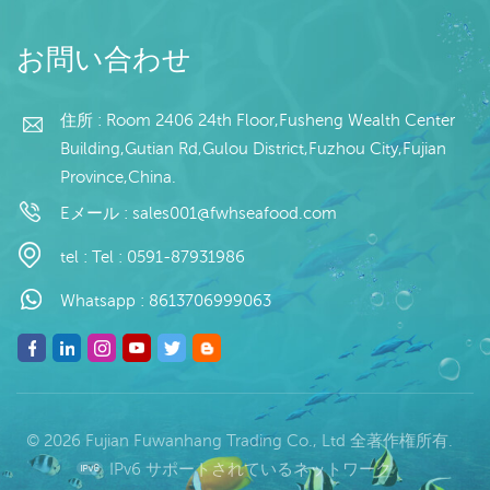
お問い合わせ
住所 : Room 2406 24th Floor,Fusheng Wealth Center
Building,Gutian Rd,Gulou District,Fuzhou City,Fujian
Province,China.
Eメール :
sales001@fwhseafood.com
tel :
Tel : 0591-87931986
Whatsapp :
8613706999063
© 2026 Fujian Fuwanhang Trading Co., Ltd 全著作権所有.
IPv6 サポートされているネットワーク