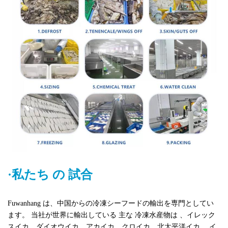
·私たち
の
試合
Fuwanhang
は、中国からの冷凍シーフードの輸出を専門としてい
ます。
当社が世界に輸出している
主な
冷凍水産物は
、イレック
スイカ、ダイオウイカ、アカイカ、クロイカ、北太平洋イカ、
イ