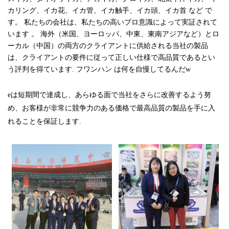
カリング、イカ花、イカ管、イカ触手、イカ頭、イカ首
など
で
す。
私たちの会社は、私たちの高いプロ意識によって実証されて
います
。
海外（米国、ヨーロッパ、中東、東南アジアなど）とロ
ーカル（中国）の両方のクライアントに供給される当社の製品
は、クライアントの要件に従って正しい仕様で高品質であるとい
う評判を得ています.
フワンハン
は何を自慢してるんだw
eは短期間で達成し、あらゆる面で当社をさらに改善するよう努
め、お客様が非常に競争力のある価格で最高品質の製品を手に入
れることを保証します.