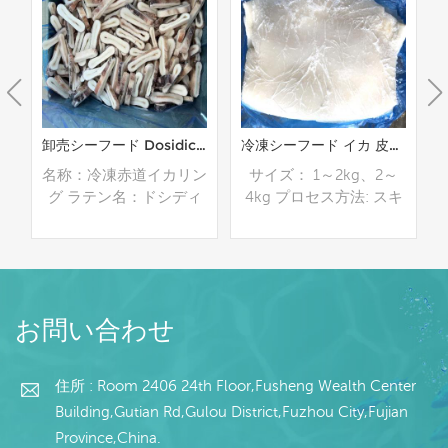
ダイオウイカ手羽工場価格を購入する
卸売シーフード Dosidicus Gigas イカリング販売中
冷凍シーフード イカ 皮なしペルー イカ フィレ 卸売り
カ
名称：冷凍赤道イカリン
サイズ： 1～2kg、2～
ド
グ ラテン名：ドシディ
4kg プロセス方法: スキ
素
クス・ギガス 素材：赤
ンオフ、無酸 荷姿： 内
イ
道イカ サイズ：2.5～
装用ポリ袋、外装用不織
ス
6cm モデル: スキンオン
布袋 賞味期限： -18℃以
不
包装: 1kg / バッグ、
下で24ヶ月 原産地： 中
続きを読む
続きを読む
10kg / カートン (カスタ
国福建省
お問い合わせ
マイズ可能)
住所 : Room 2406 24th Floor,Fusheng Wealth Center
Building,Gutian Rd,Gulou District,Fuzhou City,Fujian
Province,China.