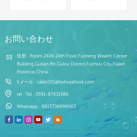
グ
ス：なし グレージン
ス：なし グレージン
％
グ：IQF 40％（カスタ
グ：BQF 40％（カスタ
）
マイズ可能） 包装：
マイズ可能） 包装：
g
1kg/バッグ,10kg /織り
1kg/バッグ,10kg /織り
続きを読む
続きを読む
マ
バッグ（カスタマイズ可
バッグ（カスタマイズ可
お問い合わせ
能） 販売モデル：卸売/
能） 販売モデル：卸売/
輸出 min .注文：20フィ
輸出 min .注文：20フィ
テ
ートコンテナ/40フィー
ートコンテナ/40フィー
住所 : Room 2406 24th Floor,Fusheng Wealth Center
ナ
トコンテナ 支払い：TT/
トコンテナ 支払い：TT/
Building,Gutian Rd,Gulou District,Fuzhou City,Fujian
れ
С確認された取消不能の
С確認された取消不能の
Province,China.
目
LCを一目で 発送：入金
LCを一目で 発送：入金
0
確認後20日以内 起源：
確認後20日以内 起源：
Eメール :
sales001@fwhseafood.com
ラ
中国 ブランド：fu wang
中国 ブランド：fu wang
販
hang
hang
tel :
Tel : 0591-87931986
支
た
Whatsapp :
8613706999063
で
日