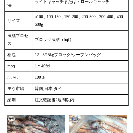
ライトキャッチまたはトロールキャッチ
法
u100 , 100-150 , 150-200 , 200-300 , 300-400 , 400-
サイズ
600g
凍結プロセ
ブロック凍結（bqf）
ス
梱包
12 . 5/15kgブロック/ウーブンバッグ
moq
1 * 40fcl
n . w .
100％
主な市場
韓国,日本,タイ
納期
注文確認後2週間以内.