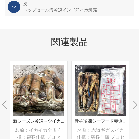
次
トップセール海冷凍インド洋イカ卸売
関連製品
イカ
新シーズン冷凍マツイカ丸ごと
新株冷凍シーフード赤道ギガスイカ
仕
名前：イカイカ全周 仕
名前：赤道ギガスイカ
様：顧客仕様 プロセ
仕様：顧客仕様 プロセ