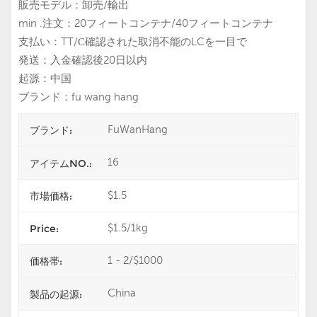
販売モデル：卸売/輸出
min .注文：20フィートコンテナ/40フィートコンテナ
支払い：TT/С確認された取消不能のLCを一目で
発送：入金確認後20日以内
起源：中国
ブランド：fu wang hang
FuWanHang
ブランド:
16
アイテムNO.:
$1.5
市場価格:
$1.5/1kg
Price:
1 - 2/$1000
価格帯:
China
製品の起源: