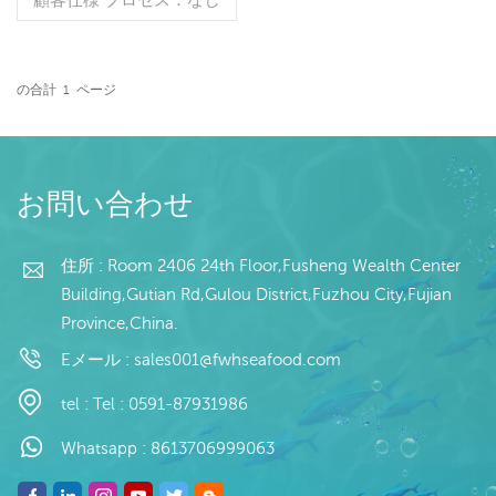
グレージング：BQF 40％
（カスタマイズ可能） 包
装：1kg/バッグ,10kg /織
りバッグ（カスタマイズ可
の合計
1
ページ
能） 販売モデル：卸売/輸
続きを読む
出 min .注文：20フィート
コンテナ/40フィートコン
テナ 支払い：TT/С確認さ
れた取消不能のLCを一目
お問い合わせ
で 発送：入金確認後20日
以内 起源：中国 ブラン
ド：fu wang hang
住所 : Room 2406 24th Floor,Fusheng Wealth Center
Building,Gutian Rd,Gulou District,Fuzhou City,Fujian
Province,China.
Eメール :
sales001@fwhseafood.com
tel :
Tel : 0591-87931986
Whatsapp :
8613706999063