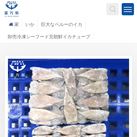
何を探していますか?
家
いか
巨大なペルーのイカ
卸売冷凍シーフード北朝鮮イカチューブ