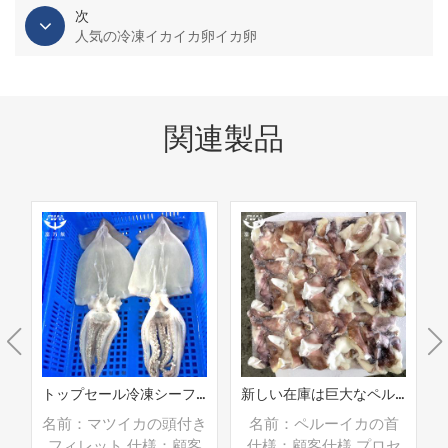
次
人気の冷凍イカイカ卵イカ卵
関連製品
トップセール冷凍シーフードマツイカフィレ頭付き
新しい在庫は巨大なペルーのイカの首をきれいにしました
翼
名前：マツイカの頭付き
名前：ペルーイカの首
セ
フィレット 仕様：顧客
仕様：顧客仕様 プロセ