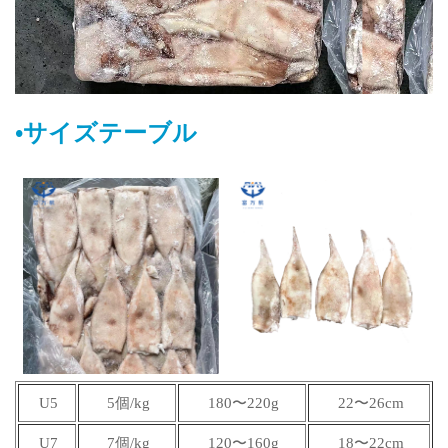
•サイズテーブル
U5
5個/kg
180〜220g
22〜26cm
U7
7個/kg
120〜160g
18〜22cm