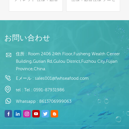
ー
仕様 プロセス：腸 グレ
ス：洗浄済み グレージ
カ
ージング：IQF 40％
ング：BQF 40％（カス
（カスタマイズ可能）
タマイズ可能） 包装：
/
包装：1kg/バッグ,10kg
1kg/バッグ,10kg /織り
続きを読む
続きを読む
イ
/織りバッグ（カスタマ
バッグ（カスタマイズ可
お問い合わせ
：
イズ可能） 販売モデ
能） 販売モデル：卸売/
ル：卸売/輸出 min .注
輸出 min .注文：20フィ
0
文：20フィートコンテ
ートコンテナ/40フィー
住所 : Room 2406 24th Floor,Fusheng Wealth Center
払
ナ/40フィートコンテナ
トコンテナ 支払い：TT/
Building,Gutian Rd,Gulou District,Fuzhou City,Fujian
取
支払い：TT/С確認され
С確認された取消不能の
Province,China.
発
た取消不能のLCを一目
LCを一目で 発送：入金
以
で 発送：入金確認後20
確認後20日以内 起源：
Eメール :
sales001@fwhseafood.com
日以内 起源：中国 ブラ
中国 ブランド：fu wang
売
ンド：fu wang hang
hang
tel :
Tel : 0591-87931986
払
取
Whatsapp :
8613706999063
発
以