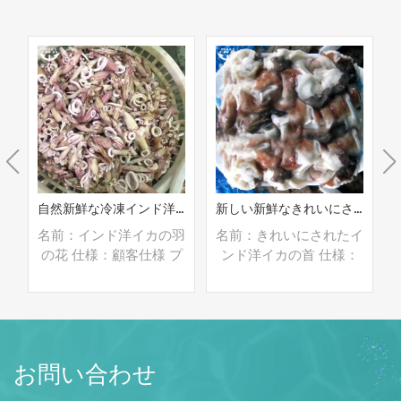
なインド洋イカリング
自然新鮮な冷凍インド洋イカの翼の花
新しい新鮮なきれいにされたインド洋イカの首
ン
名前：インド洋イカの羽
名前：きれいにされたイ
ロ
の花 仕様：顧客仕様 プ
ンド洋イカの首 仕様：
ジ
ロセス：ブランチング,
顧客仕様 プロセス：洗
ス
グレージング：IQF
浄済み グレージング：
：
40％（カスタマイズ可
BQF 40％（カスタマイ
り
能） 包装：1kg/バッ
ズ可能） 包装：1kg/バ
続きを読む
続きを読む
可
グ,10kg /織りバッグ
ッグ,10kg /織りバッグ
お問い合わせ
/
（カスタマイズ可能）
（カスタマイズ可能）
ィ
販売モデル：卸売/輸出
販売モデル：卸売/輸出