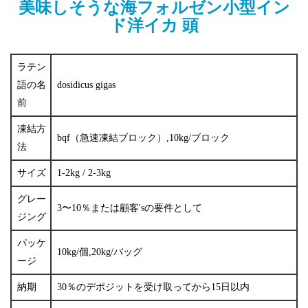
美味しそうな海フォルゼン小型イン
ド洋イカ
頭
ラテン
語の名
dosidicus gigas
前
凍結方
bqf（急速凍結ブロック）,10kg/ブロック
法
サイズ
1-2kg / 2-3kg
グレー
3〜10％または顧客'sの要件として
ジング
パッケ
10kg/個,20kg/バッグ
ージ
納期
30％のデポジットを受け取ってから15日以内