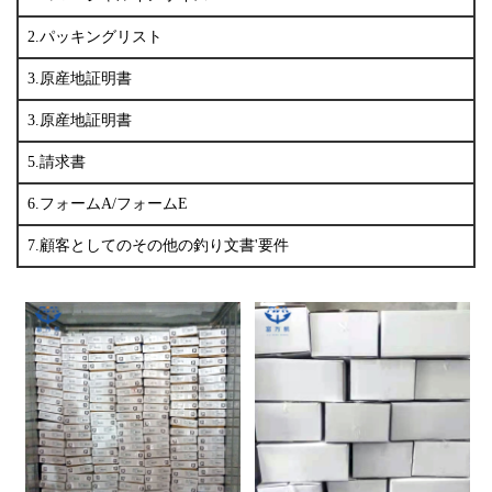
2.パッキングリスト
3.原産地証明書
3.原産地証明書
5.請求書
6.フォームA/フォームE
7.顧客としてのその他の釣り文書'要件