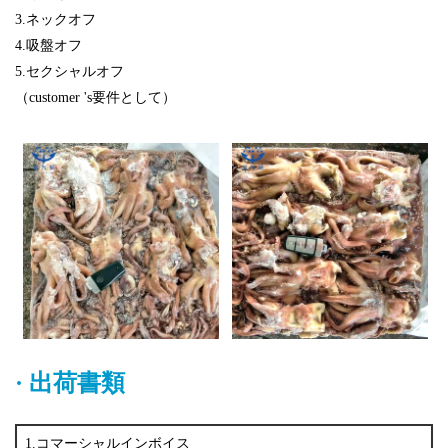
3.ネックオフ
4.吸盤オフ
5.セクシャルオフ
（customer 's要件として）
·
出荷書類
1.コマーシャルインボイス