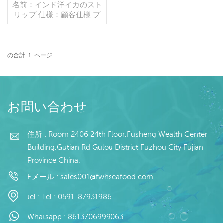
名前：インド洋イカのスト
リップ 仕様：顧客仕様 プ
ロセス：カット グレージ
ング：IQF 40％（カスタ
マイズ可能） 包装：1kg/
バッグ,10kg /織りバッグ
の合計
1
ページ
（カスタマイズ可能） 販
続きを読む
売モデル：卸売/輸出 min .
注文：20フィートコンテ
ナ/40フィートコンテナ 支
払い：TT/С確認された取
お問い合わせ
消不能のLCを一目で 発
送：入金確認後20日以内
起源：中国 ブランド：fu
住所 : Room 2406 24th Floor,Fusheng Wealth Center
wang hang
Building,Gutian Rd,Gulou District,Fuzhou City,Fujian
Province,China.
Eメール :
sales001@fwhseafood.com
tel :
Tel : 0591-87931986
Whatsapp :
8613706999063