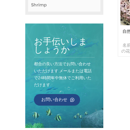
Shrimp
自
お手伝いしま
名
しょうか
の花
セス
ージ
都合の良い方法でお問い合わせ
ス
いただけます.メールまたは電話
1k
で24時間年中無休でご利用いた
ッ
だけます.
能）
出 
コン
お問い合わせ
テナ
れ
で 
以