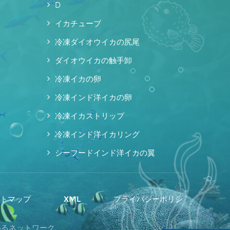
D
イカチューブ
冷凍ダイオウイカの尻尾
ダイオウイカの触手卸
冷凍イカの卵
冷凍インド洋イカの卵
冷凍イカストリップ
冷凍インド洋イカリング
シーフードインド洋イカの翼
イトマップ
XML
プライバシーポリシ
ているネットワーク