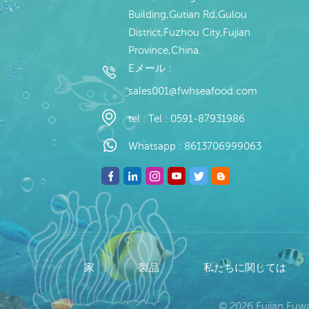
Building,Gutian Rd,Gulou
District,Fuzhou City,Fujian
Province,China.
Eメール :
sales001@fwhseafood.com
tel :
Tel : 0591-87931986
Whatsapp :
8613706999063
家
製品
私たちに関しては
© 2026 Fujian Fu