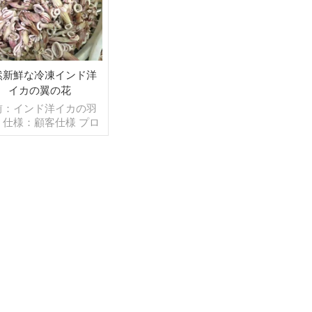
然新鮮な冷凍インド洋
イカの翼の花
前：インド洋イカの羽
 仕様：顧客仕様 プロ
：ブランチング, グレ
ング：IQF 40％（カ
タマイズ可能） 包装：
g/バッグ,10kg /織りバ
グ（カスタマイズ可
続きを読む
 販売モデル：卸売/輸
min .注文：20フィート
テナ/40フィートコン
 支払い：TT/С確認さ
た取消不能のLCを一目
発送：入金確認後20日
内 起源：中国 ブラン
ド：fu wang hang