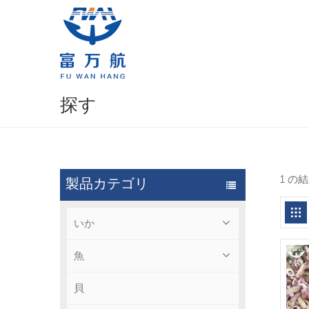
探す
1 の
製品カテゴリ
いか
魚
貝