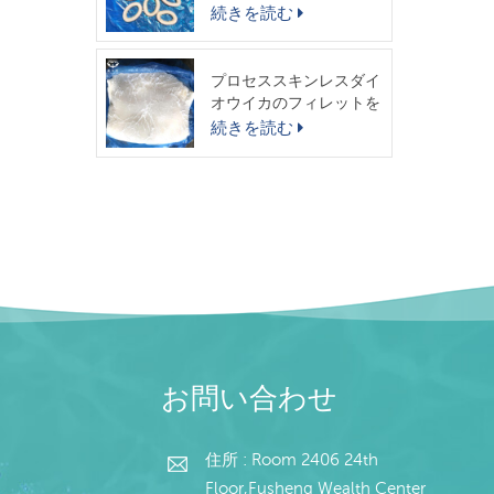
スイカリング
続きを読む
プロセススキンレスダイ
オウイカのフィレットを
出荷する準備ができまし
続きを読む
た
お問い合わせ
住所 : Room 2406 24th
Floor,Fusheng Wealth Center