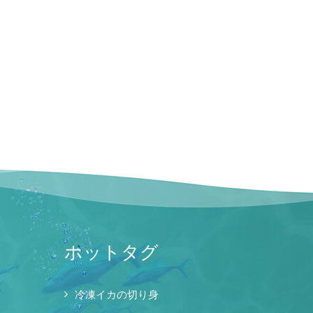
ホットタグ
冷凍イカの切り身