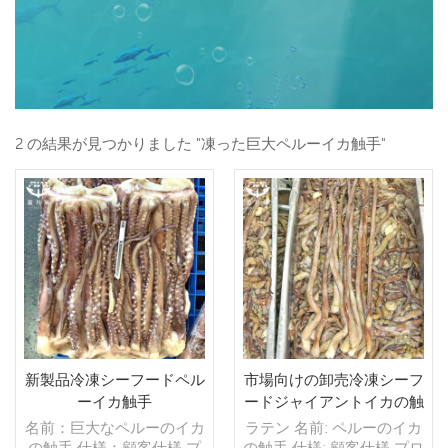
2 の結果が見つかりました "凍った巨大ペルーイカ触手"
新製品冷凍シーフードペル
市場向けの卸売冷凍シーフ
ーイカ触手
ードジャイアントイカの触
手
名前：巨大なペルーのイカ
ラテン 名前: ペルーのイカ
の触手 仕様：顧客仕様 プ
の触手 仕様: 顧客仕様 プロ