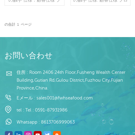
ロセス：カット グレージ
セス: カット 釉薬: BQF
ング：BQF 40％（カスタ
40% (カスタマイズ可能) 包
マイズ可能） 包装：1kg/
装: 1kg / バッグ、10kg /
バッグ,10kg /織りバッグ
織バッグ (カスタマイズ可
の合計
1
ページ
（カスタマイズ可能） 販
続きを読む
能) 販売モデル: 卸売/輸出
続きを読む
売モデル：卸売/輸出 min .
最小。注文: 20 フィート
注文：20フィートコンテ
コンテナ / 40 フィート コ
ナ/40フィートコンテナ 支
ンテナ 支払い: TT / 確認済
払い：TT/С確認された取
み取消不能 LC 一覧で 発
お問い合わせ
消不能のLCを一目で 発
送: 入金確認後 20 日以内
送：入金確認後20日以内
原産地: 中国 ブランド:フー
起源：中国 ブランド：fu
住所 : Room 2406 24th Floor,Fusheng Wealth Center
ワンハング
wang hang
Building,Gutian Rd,Gulou District,Fuzhou City,Fujian
Province,China.
Eメール :
sales001@fwhseafood.com
tel :
Tel : 0591-87931986
Whatsapp :
8613706999063