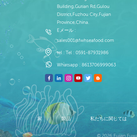
Building,Gutian Rd,Gulou
District,Fuzhou City,Fujian
Province,China.
Eメール :
sales001@fwhseafood.com
tel :
Tel : 0591-87931986
Whatsapp :
8613706999063
家
製品
私たちに関しては
© 2026 Fujian Fu