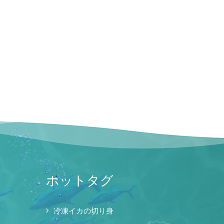
ホットタグ
冷凍イカの切り身