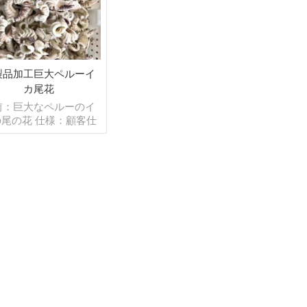
製品加工巨大ペルーイ
カ尾花
前：巨大なペルーのイ
の尾の花 仕様：顧客仕
プロセス：ボイルド,カ
 グレージング：BQF
0％（カスタマイズ可
） 包装：1kg/バッ
10kg /織りバッグ（カ
続きを読む
タマイズ可能） 販売モ
：卸売/輸出 min .注
：20フィートコンテ
40フィートコンテナ 支
：TT/С確認された取
不能のLCを一目で 発
：入金確認後20日以内
：中国 ブランド：fu