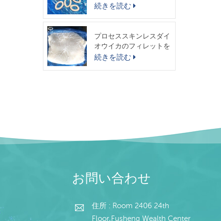
スイカリング
続きを読む
プロセススキンレスダイ
オウイカのフィレットを
出荷する準備ができまし
続きを読む
た
お問い合わせ
住所 : Room 2406 24th
Floor,Fusheng Wealth Center