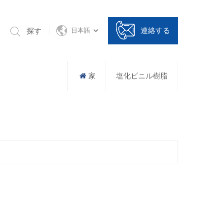
連絡する
探す
日本語
家
塩化ビニル樹脂