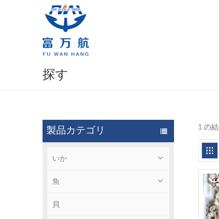
探す
1 の
製品カテゴリ
いか
魚
貝