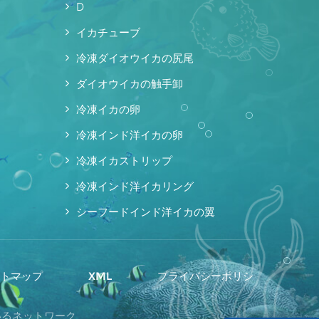
D
イカチューブ
冷凍ダイオウイカの尻尾
ダイオウイカの触手卸
冷凍イカの卵
冷凍インド洋イカの卵
冷凍イカストリップ
冷凍インド洋イカリング
シーフードインド洋イカの翼
イトマップ
XML
プライバシーポリシ
ているネットワーク