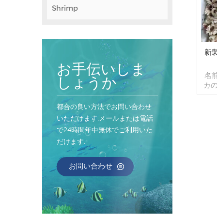
Shrimp
新
お手伝いしま
名
しょうか
カ
様 
ット
都合の良い方法でお問い合わせ
4
いただけます.メールまたは電話
能
で24時間年中無休でご利用いた
グ,
だけます.
ス
デル
文
お問い合わせ
ナ/
払い
消
送
起源