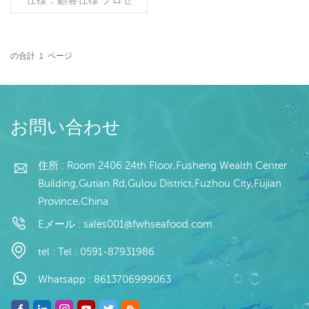
ス：白化 グレージング：
IQF 40％（カスタマイズ
可能） 包装：1kg/バッ
グ,10kg /織りバッグ（カ
の合計
1
ページ
スタマイズ可能） 販売モ
続きを読む
デル：卸売/輸出 min .注
文：20フィートコンテ
ナ/40フィートコンテナ 支
払い：TT/С確認された取
お問い合わせ
消不能のLCを一目で 発
送：入金確認後20日以内
起源：中国 ブランド：fu
住所 : Room 2406 24th Floor,Fusheng Wealth Center
wang hang
Building,Gutian Rd,Gulou District,Fuzhou City,Fujian
Province,China.
Eメール :
sales001@fwhseafood.com
tel :
Tel : 0591-87931986
Whatsapp :
8613706999063