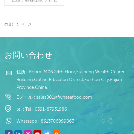
ス：白化 グレージング：
IQF 40％（カスタマイズ
可能） 包装：1kg/バッ
グ,10kg /織りバッグ（カ
の合計
1
ページ
スタマイズ可能） 販売モ
続きを読む
デル：卸売/輸出 min .注
文：20フィートコンテ
ナ/40フィートコンテナ 支
払い：TT/С確認された取
お問い合わせ
消不能のLCを一目で 発
送：入金確認後20日以内
起源：中国 ブランド：fu
住所 : Room 2406 24th Floor,Fusheng Wealth Center
wang hang
Building,Gutian Rd,Gulou District,Fuzhou City,Fujian
Province,China.
Eメール :
sales001@fwhseafood.com
tel :
Tel : 0591-87931986
Whatsapp :
8613706999063