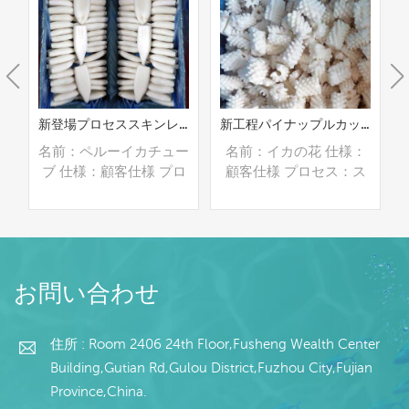
ペルーイカ触手を処理する
新登場プロセススキンレスイカチューブ
新工程パイナップルカット皮なしイカの花
手
名前：ペルーイカチュー
名前：イカの花 仕様：
セ
ブ 仕様：顧客仕様 プロ
顧客仕様 プロセス：ス
ン
セス：スキンオフ,ブラ
キンオフ グレージン
：
ンチング グレージン
グ：IQF 40％（カスタ
イ
グ：IQF 40％（カスタ
マイズ可能） 包装：
バ
マイズ可能） 包装：
1kg/バッグ,10kg /織り
続きを読む
続きを読む
グ
1kg/バッグ,10kg /織り
バッグ（カスタマイズ可
お問い合わせ
）
バッグ（カスタマイズ可
能） 販売モデル：卸売/
出
能） 販売モデル：卸売/
輸出 min .注文：20フィ
ト
輸出 min .注文：20フィ
ートコンテナ/40フィー
住所 : Room 2406 24th Floor,Fusheng Wealth Center
コ
ートコンテナ/40フィー
トコンテナ 支払い：TT/
Building,Gutian Rd,Gulou District,Fuzhou City,Fujian
確
トコンテナ 支払い：TT/
С確認された取消不能の
Province,China.
C
С確認された取消不能の
LCを一目で 発送：入金