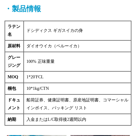
・製品情報
ラテン
ドシディクス
ギガスイカの身
名
原材料
ダイオウイカ（ペルーイカ）
グレー
100% 正味重量
ジング
MOQ
1*20'FCL
梱包
10*1kg/CTN
ドキュ
船荷証券、健康証明書、原産地証明書、コマーシャル
メント
インボイス、パッキング リスト
納期
入金またはL/C取得後2週間以内