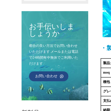
お手伝いしま
しょうか
都合の良い方法でお問い合わせ
・製
いただけます.メールまたは電話
で24時間年中無休でご利用いた
製品
だけます.
moq
お問い合わせ
梱包
グレ
支払
納期