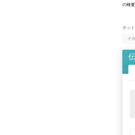
の検査
ホット
イ