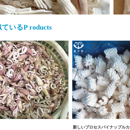
似ている
P
roducts
新しいプロセスパイナップルカ