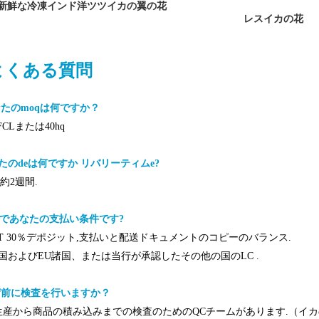
新鮮な冷凍インド洋ツツイカの翼の花
レスイカの花
よくある質問
あなたのmoqは何ですか？
’FCLまたは40hq
なたのdeは何ですか
リバリーティム
e?
約2週間.
であなたの支払い条件です
?
 TT 30％デポジット,支払いと配送ドキュメントのコピーのバランス.
米国およびEU諸国、または当行が承認したその他の国のLC .
出荷前に検査を行いますか？
生産から商品の積み込みまでの検査のためのQCチームがあります.（イカの