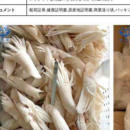
ュメント
船荷証券,健康証明書,原産地証明書,商業送り状,パッキ