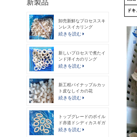
新製品
ドキ
卸売新鮮なプロセススキ
ンレスイカリング
続きを読む
新しいプロセスで煮たイ
ンド洋イカのリング
続きを読む
新工程パイナップルカッ
ト皮なしイカの花
続きを読む
トップグレードのボイル
ド赤道ドシディカスギガ
スイカリング
続きを読む