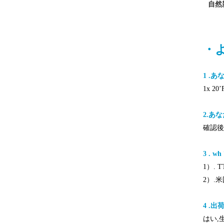
自然
・
1 .
1x 20
2.あ
確認後
3 . wh
1）.
2）.
4 .
はい,