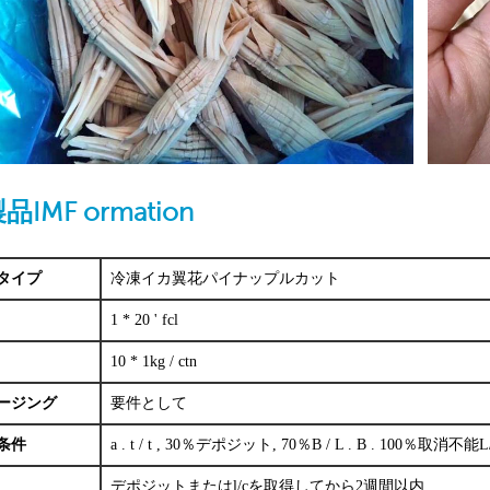
品IMF
ormation
タイプ
冷凍イカ翼花パイナップルカット
1 * 20 ' fcl
10 * 1kg / ctn
ージング
要件として
条件
a . t / t , 30％デポジット, 70％B / L . B . 10
デポジットまたはl/cを取得してから2週間以内