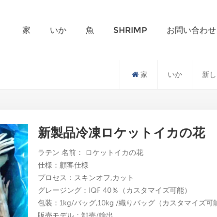
何を探していますか?
家
いか
魚
SHRIMP
お問い合わせ
家
いか
新し
新製品冷凍ロケットイカの花
ロケットイカの花
ラテン
名前：
仕様：顧客仕様
プロセス：スキンオフ,カット
グレージング：IQF 40％（カスタマイズ可能）
包装：1kg/バッグ,10kg /織りバッグ（カスタマイズ可
販売モデル：卸売/輸出