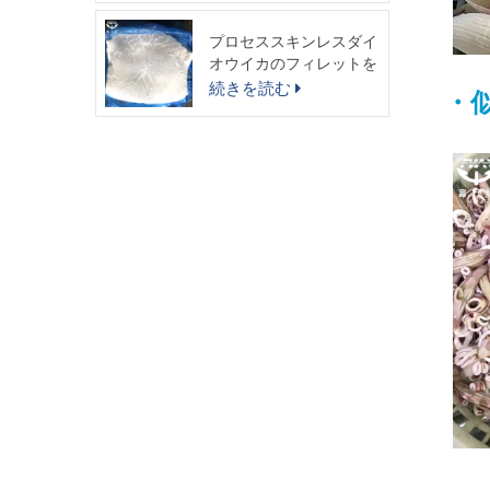
プロセススキンレスダイ
オウイカのフィレットを
出荷する準備ができまし
続きを読む
・
た