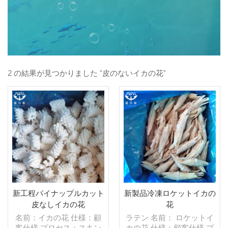
2 の結果が見つかりました "皮のないイカの花"
新工程パイナップルカット
新製品冷凍ロケットイカの
皮なしイカの花
花
名前：イカの花 仕様：顧
ラテン 名前： ロケットイ
客仕様 プロセス：スキン
カの花 仕様：顧客仕様 プ