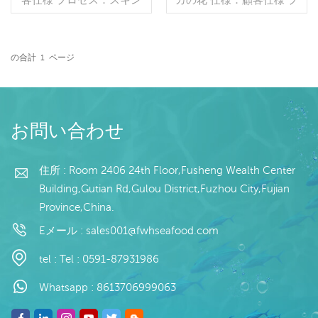
オフ グレージング：IQF
ロセス：スキンオフ,カッ
40％（カスタマイズ可
ト グレージング：IQF
能） 包装：1kg/バッ
40％（カスタマイズ可
グ,10kg /織りバッグ（カ
能） 包装：1kg/バッ
の合計
1
ページ
スタマイズ可能） 販売モ
続きを読む
グ,10kg /織りバッグ（カ
続きを読む
デル：卸売/輸出 min .注
スタマイズ可能） 販売モ
文：20フィートコンテ
デル：卸売/輸出 min .注
ナ/40フィートコンテナ 支
文：20フィートコンテ
払い：TT/С確認された取
ナ/40フィートコンテナ 支
お問い合わせ
消不能のLCを一目で 発
払い：TT/С確認された取
送：入金確認後20日以内
消不能のLCを一目で 発
起源：中国 ブランド：fu
住所 : Room 2406 24th Floor,Fusheng Wealth Center
送：入金確認後20日以内
wang hang
起源：中国 ブランド：fu
Building,Gutian Rd,Gulou District,Fuzhou City,Fujian
wan hang
Province,China.
Eメール :
sales001@fwhseafood.com
tel :
Tel : 0591-87931986
Whatsapp :
8613706999063