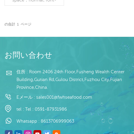
family：MicrosoftYaHei;">
ラテン語</span>
<spanstyle = "white-
space：normal; font-
の合計
1
ページ
family：Microsoft YaHei;">
続きを読む
</ span> <span style =
"white-space：normal;
font-family：Microsoft
YaHei;">名前：</span>白
お問い合わせ
紙のイカの触手スライス
</p> <pstyle = "white-
space：normal;">仕様：
住所 : Room 2406 24th Floor,Fusheng Wealth Center
お客様の仕様</ p> <pstyle
Building,Gutian Rd,Gulou District,Fuzhou City,Fujian
= "white-space：
Province,China.
normal;">プロセス：ガッ
ト、ボイルド<br />グレー
Eメール :
sales001@fwhseafood.com
ジング：IQF 40％（カス
タマイズ可能）<br/>パッ
tel :
Tel : 0591-87931986
ケージング：1kg /バッ
グ、10kg/ウーブンバッグ
Whatsapp :
8613706999063
（カスタマイズ可能）</
p> <p style = "white-