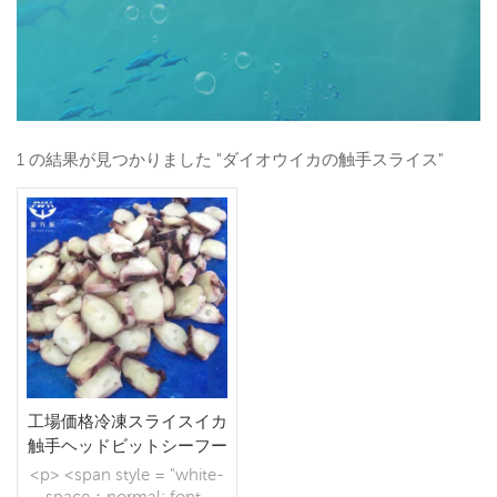
1 の結果が見つかりました "ダイオウイカの触手スライス"
工場価格冷凍スライスイカ
触手ヘッドビットシーフー
ドサプライヤー
<p> <span style = "white-
space：normal; font-