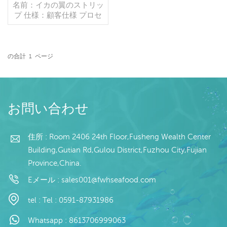
グストリップ
名前：イカの翼のストリッ
プ 仕様：顧客仕様 プロセ
ス：ブランチング,カット
グレージング：IQF 45％
（カスタマイズ可能） 包
装：1kg/バッグ,10kg /織
の合計
1
ページ
りバッグ（カスタマイズ可
続きを読む
能） 販売モデル：卸売/輸
出 min .注文：20フィート
コンテナ/40フィートコン
テナ 支払い：TT/С確認さ
お問い合わせ
れた取消不能のLCを一目
で 発送：入金確認後20日
以内 起源：中国 ブラン
住所 : Room 2406 24th Floor,Fusheng Wealth Center
ド：fu wan hang
Building,Gutian Rd,Gulou District,Fuzhou City,Fujian
Province,China.
Eメール :
sales001@fwhseafood.com
tel :
Tel : 0591-87931986
Whatsapp :
8613706999063