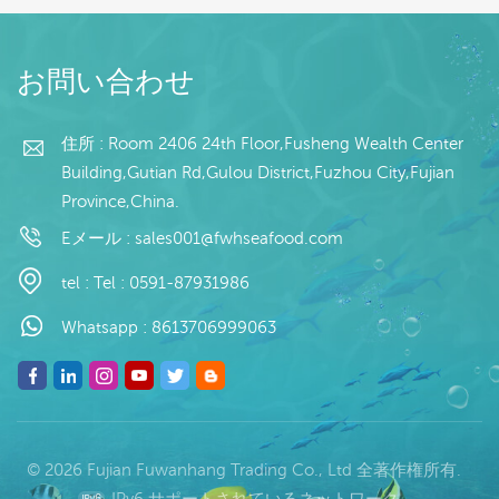
（カスタマイズ可能）
タマイズ可能） 包装：
/
包装：1kg/バッグ,10kg
1kg/バッグ,10kg /織り
続きを読む
続きを読む
イ
/織りバッグ（カスタマ
バッグ（カスタマイズ可
お問い合わせ
：
イズ可能） 販売モデ
能） 販売モデル：卸売/
ル：卸売/輸出 min .注
輸出 min .注文：20フィ
0
文：20フィートコンテ
ートコンテナ/40フィー
住所 : Room 2406 24th Floor,Fusheng Wealth Center
払
ナ/40フィートコンテナ
トコンテナ 支払い：TT/
Building,Gutian Rd,Gulou District,Fuzhou City,Fujian
取
支払い：TT/С確認され
С確認された取消不能の
Province,China.
発
た取消不能のLCを一目
LCを一目で 発送：入金
以
で 発送：入金確認後20
確認後20日以内 起源：
Eメール :
sales001@fwhseafood.com
日以内 起源：中国 ブラ
中国 ブランド：fu wang
売
ンド：fu wang hang
hang
tel :
Tel : 0591-87931986
払
取
Whatsapp :
8613706999063
発
以
© 2026 Fujian Fuwanhang Trading Co., Ltd 全著作権所有.
IPv6 サポートされているネットワーク