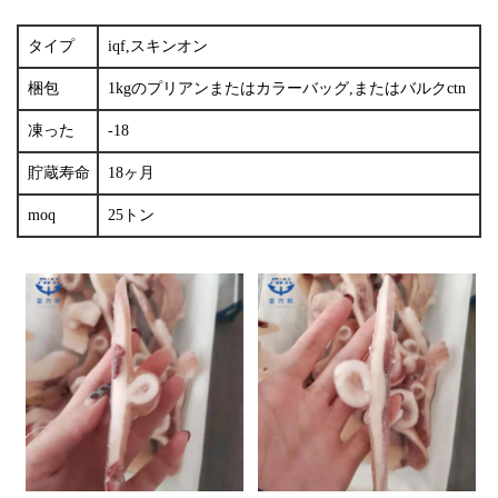
タイプ
iqf,スキンオン
梱包
1kgのプリアンまたはカラーバッグ,またはバルクctn
凍った
-18
貯蔵寿命
18ヶ月
moq
25トン