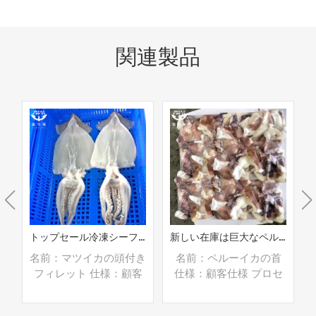
関連製品
トップセール冷凍シーフードマツイカフィレ頭付き
新しい在庫は巨大なペルーのイカの首をきれいにしました
翼
名前：マツイカの頭付き
名前：ペルーイカの首
セ
フィレット 仕様：顧客
仕様：顧客仕様 プロセ
ー
仕様 プロセス：腸 グレ
ス：洗浄済み グレージ
カ
ージング：IQF 40％
ング：BQF 40％（カス