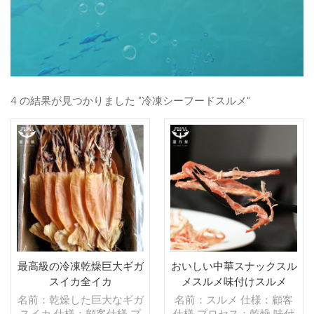
4 の結果が見つかりました "冷凍シーフードスルメ"
最高級の冷凍乾燥巨大ギガ
おいしい中華スナックスル
スイカ全イカ
メスルメ味付けスルメ
名前：乾燥した巨大なギガ
名前：スルメ 仕様：顧客
スイカ 仕様：顧客仕様 プ
仕様 プロセス：乾燥,味付