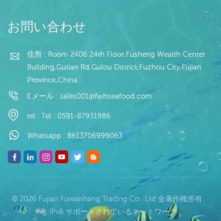
irrévocable à vue
賞味期限 :レゾ下18度以下
で12ヶ月
お問い合わせ
住所 : Room 2406 24th Floor,Fusheng Wealth Center
Building,Gutian Rd,Gulou District,Fuzhou City,Fujian
Province,China.
Eメール :
sales001@fwhseafood.com
tel :
Tel : 0591-87931986
Whatsapp :
8613706999063
© 2026 Fujian Fuwanhang Trading Co., Ltd 全著作権所有.
IPv6 サポートされているネットワーク