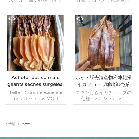
ロセス：乾燥 グレージン
け グレージング：IQF
グ：IQF 40％（カスタマ
40％（カスタマイズ可
イズ可能） 包装：1kg/バ
能） 包装：1kg/バッ
ッグ,10kg /織りバッグ
グ,10kg /織りバッグ（カ
（カスタマイズ可能） 販
続きを読む
スタマイズ可能） 販売モ
続きを読む
売モデル：卸売/輸出 min .
デル：卸売/輸出 min .注
注文：20フィートコンテ
文：20フィートコンテ
ナ/40フィートコンテナ 支
ナ/40フィートコンテナ 支
払い：TT/С確認された取
払い：TT/С確認された取
消不能のLCを一目で 発
消不能のLCを一目で 発
送：入金確認後20日以内
送：入金確認後20日以内
起源：中国 ブランド：fu
起源：中国 ブランド：fu
Acheter des calmars
ホット販売海産物冷凍乾燥
wang hang
wang hang
géants séchés surgelés,
イカ チューブ輸出卸売業
des calmars entiers,
者のすべての種類のシーフ
Taille : Comme exigence
スキン付きイカチューブの
des fruits de mer, des
ード
Contactez-nous MOQ :
仕様：20-22cm、22-
prix d'usine
1*20'FCL Emballage :
25cm、>=25cm、カスタ
10kg,12.5kg,15kg Vitrage :
マイズ可能 イカ管仕様：
comme condition de
U3、U5、U7 処理 :洗浄 -
paiement : AT/T, dépôt de
切断 - 冷凍 IQF イカパー
の合計
1
ページ
30 %, 70 % contre copie
続きを読む
ツ：イカチューブ、イカリ
続きを読む
de B/LB100 % L/C
ング、イカ触手、イカ原料