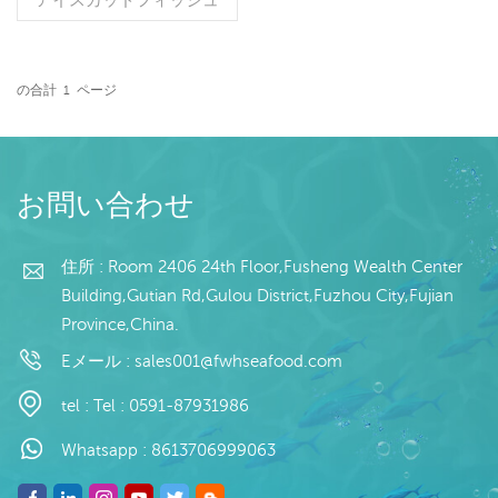
仕様: 顧客仕様 プロセス:
なし 釉薬: IQF 40% (カス
タマイズ可能) 包装: 1kg /
バッグ、10kg / 織りバッ
の合計
1
ページ
グ (カスタマイズ可能) 販売
続きを読む
モデル: 卸売/輸出 最小。
注文: 20 フィート コンテ
ナ / 40 フィート コンテナ
支払い: TT / 確認済み取消
お問い合わせ
不能 LC 一覧で 発送: 入金
確認後 20 日以内 原産地:
中国 ブランド:フーワンハ
住所 : Room 2406 24th Floor,Fusheng Wealth Center
ング
Building,Gutian Rd,Gulou District,Fuzhou City,Fujian
Province,China.
Eメール :
sales001@fwhseafood.com
tel :
Tel : 0591-87931986
Whatsapp :
8613706999063