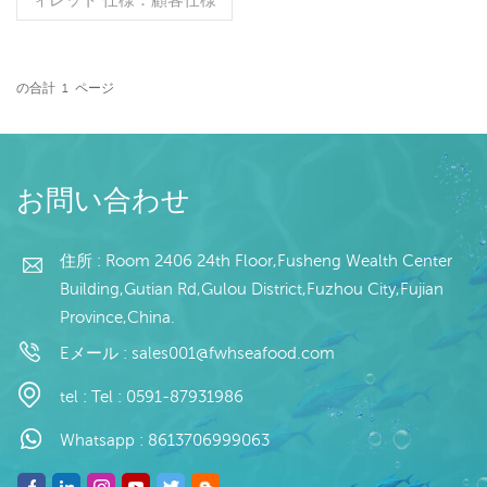
プロセス：腸 グレージン
グ：IQF 40％（カスタマ
イズ可能） 包装：1kg/バ
ッグ,10kg /織りバッグ
の合計
1
ページ
（カスタマイズ可能） 販
続きを読む
売モデル：卸売/輸出 min .
注文：20フィートコンテ
ナ/40フィートコンテナ 支
払い：TT/С確認された取
お問い合わせ
消不能のLCを一目で 発
送：入金確認後20日以内
起源：中国 ブランド：fu
住所 : Room 2406 24th Floor,Fusheng Wealth Center
wang hang
Building,Gutian Rd,Gulou District,Fuzhou City,Fujian
Province,China.
Eメール :
sales001@fwhseafood.com
tel :
Tel : 0591-87931986
Whatsapp :
8613706999063