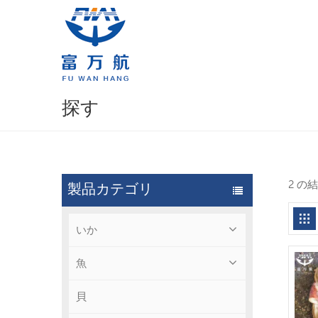
探す
2 の
製品カテゴリ
いか
魚
貝