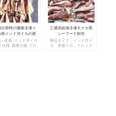
場出荷時の価格冷凍イ
工場供給海冷凍大イカ尾
の尾インド洋イカの尾
シーフード卸売
の卸売
ン 名前: インド洋イカ
製品タイプ：インド洋イ
 仕様: 顧客仕様 プロ
カ、赤道イカ、イレック
ス: カット 釉薬: BQF
スイカなど 冷凍方法：
% (カスタマイズ可能)
BQF 対応可能サイズ：
 1kg / バッグ、10kg /
15cm～（お問い合わせく
ッグ (カスタマイズ可
ださい） MOQ:1*20'FCL
 販売モデル: 卸売/輸出
続きを読む
梱包:10kg/ 織袋 艶出し:条
続きを読む
。注文: 20 フィート
件として
テナ / 40 フィート コ
 支払い: TT / 確認済
消不能 LC 一覧で 発
 入金確認後 20 日以内
地: 中国 ブランド:フ
ーワンハング