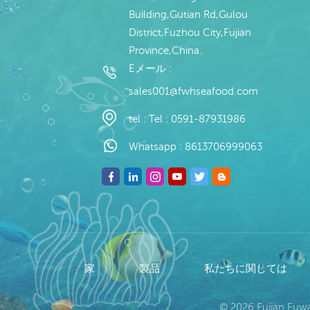
Building,Gutian Rd,Gulou
District,Fuzhou City,Fujian
Province,China.
Eメール :
sales001@fwhseafood.com
tel :
Tel : 0591-87931986
Whatsapp :
8613706999063
家
製品
私たちに関しては
© 2026 Fujian Fu