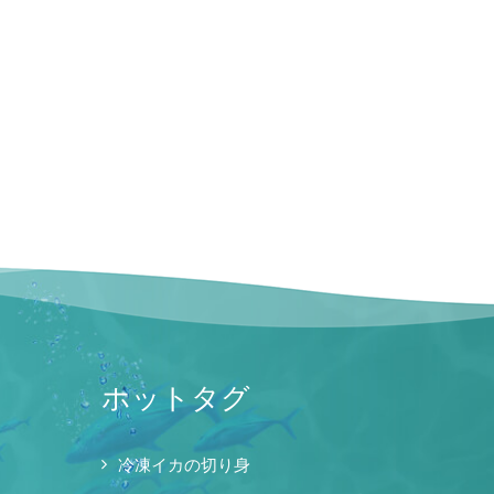
ホットタグ
冷凍イカの切り身