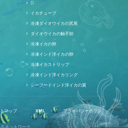
D
イカチューブ
冷凍ダイオウイカの尻尾
ダイオウイカの触手卸
冷凍イカの卵
冷凍インド洋イカの卵
冷凍イカストリップ
冷凍インド洋イカリング
シーフードインド洋イカの翼
イトマップ
XML
プライバシーポリシ
ているネットワーク