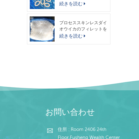
スイカリング
続きを読む
プロセススキンレスダイ
オウイカのフィレットを
出荷する準備ができまし
続きを読む
た
お問い合わせ
住所 : Room 2406 24th
Floor,Fusheng Wealth Center