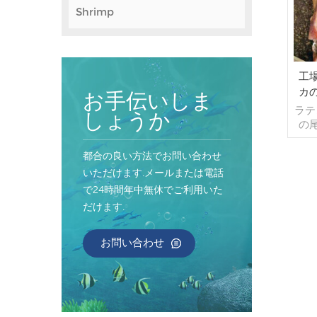
Shrimp
工
カ
お手伝いしま
ラテ
しょうか
の尾
セ
40
都合の良い方法でお問い合わせ
包装:
いただけます.メールまたは電話
織バ
で24時間年中無休でご利用いた
能)
だけます.
最小
コン
ンテナ
お問い合わせ
み取
送:
原産