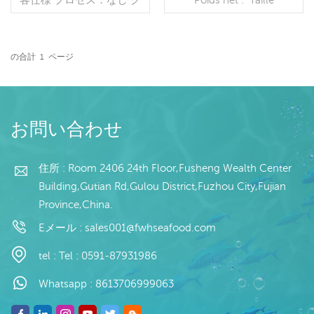
レージング：BQF 40％
personnalisable : Moins de
（カスタマイズ可能） 包
100 g, 100-150 g, 100-300
装：1kg/バッグ,10kg /織
g, 200-300 g, 300-500 g
りバッグ（カスタマイズ可
Durée de conservation :
の合計
1
ページ
能） 販売モデル：卸売/輸
続きを読む
24 mois Lieu d'origine :
続きを読む
出 min .注文：20フィート
Chine Processus de
コンテナ/40フィートコン
congélation : IQF, BQF
テナ 支払い：TT/С確認さ
れた取消不能のLCを一目
お問い合わせ
で 発送：入金確認後20日
以内 起源：中国 ブラン
ド：fu wang hang
住所 : Room 2406 24th Floor,Fusheng Wealth Center
Building,Gutian Rd,Gulou District,Fuzhou City,Fujian
Province,China.
Eメール :
sales001@fwhseafood.com
tel :
Tel : 0591-87931986
Whatsapp :
8613706999063