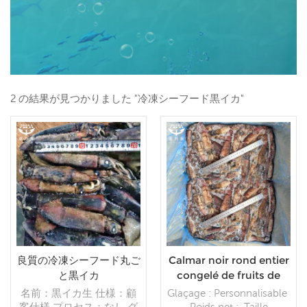
2 の結果が見つかりました "冷凍シーフード黒イカ"
良質の冷凍シーフード丸ご
Calmar noir rond entier
と黒イカ
congelé de fruits de
mer en gros à vendre
名前：黒イカ生 仕様：顧
Glaçage : Personnalisable
客仕様 プロセス：なし グ
Poids net : Taille