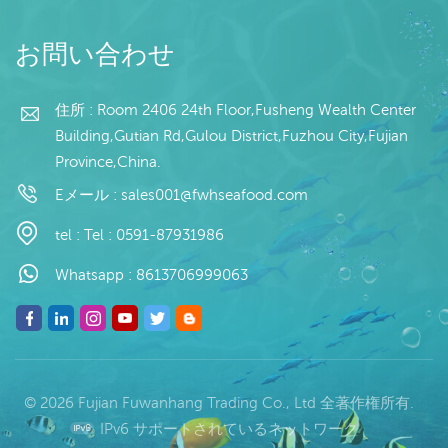
賞味期限: -18℃以下で24
ヶ月
お問い合わせ
住所 : Room 2406 24th Floor,Fusheng Wealth Center
Building,Gutian Rd,Gulou District,Fuzhou City,Fujian
Province,China.
Eメール :
sales001@fwhseafood.com
tel :
Tel : 0591-87931986
Whatsapp :
8613706999063
© 2026 Fujian Fuwanhang Trading Co., Ltd 全著作権所有.
IPv6 サポートされているネットワーク