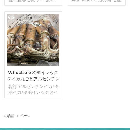
なし グレージング：IQF
顧客仕様 プロセス: カット
40％（カスタマイズ可
釉薬: BQF 40% (カスタマ
能） 包装：1kg/バッ
イズ可能) 包装: 1kg / バッ
グ,10kg /織りバッグ（カ
グ、10kg / 織バッグ (カス
スタマイズ可能） 販売モ
続きを読む
タマイズ可能) 販売モデル:
続きを読む
デル：卸売/輸出 min .注
卸売/輸出 最小。注文: 20
文：20フィートコンテ
フィート コンテナ / 40 フ
ナ/40フィートコンテナ 支
ィート コンテナ 支払い:
払い：TT/С確認された取
TT / 確認済み取消不能 LC
消不能のLCを一目で 発
一覧で 発送: 入金確認後
送：入金確認後20日以内
20 日以内 原産地: 中国 ブ
起源：中国 ブランド：fu
ランド:フーワンハング
Whoelsale 冷凍イレック
wang hang
スイカ丸ごとアルゼンチン
イカ
名前:アルゼンチンイカ/冷
凍イカ/冷凍イレックスイ
カ サイズ:100g- 100-150g
150-200g 200-300g およ
びその他のサイズ 処理方
法:船上冷凍、BQF パッキ
の合計
1
ページ
ング:ポリ袋または織物
続きを読む
袋、または注文により梱包