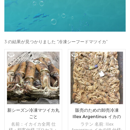
3 の結果が見つかりました "冷凍シーフードマツイカ"
新シーズン冷凍マツイカ丸
販売のための卸売冷凍
ごと
Illex Argentinus イカの
頭
名前：イカイカ全周 仕
ラテン 名前: Illex
様：顧客仕様 プロセス：
Argentinus イカの頭 仕様: