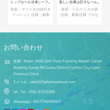
トップセール冷凍シーフードマツイカフィレ頭付き
新しい在庫は巨大なペルーのイカの首をきれいにしました
翼
名前：マツイカの頭付き
名前：ペルーイカの首
セ
フィレット 仕様：顧客
仕様：顧客仕様 プロセ
ー
仕様 プロセス：腸 グレ
ス：洗浄済み グレージ
カ
ージング：IQF 40％
ング：BQF 40％（カス
（カスタマイズ可能）
タマイズ可能） 包装：
/
包装：1kg/バッグ,10kg
1kg/バッグ,10kg /織り
続きを読む
続きを読む
イ
/織りバッグ（カスタマ
バッグ（カスタマイズ可
お問い合わせ
：
イズ可能） 販売モデ
能） 販売モデル：卸売/
ル：卸売/輸出 min .注
輸出 min .注文：20フィ
0
文：20フィートコンテ
ートコンテナ/40フィー
住所 : Room 2406 24th Floor,Fusheng Wealth Center
払
ナ/40フィートコンテナ
トコンテナ 支払い：TT/
Building,Gutian Rd,Gulou District,Fuzhou City,Fujian
取
支払い：TT/С確認され
С確認された取消不能の
Province,China.
発
た取消不能のLCを一目
LCを一目で 発送：入金
以
で 発送：入金確認後20
確認後20日以内 起源：
Eメール :
sales001@fwhseafood.com
日以内 起源：中国 ブラ
中国 ブランド：fu wang
売
ンド：fu wang hang
hang
tel :
Tel : 0591-87931986
払
取
Whatsapp :
8613706999063
発