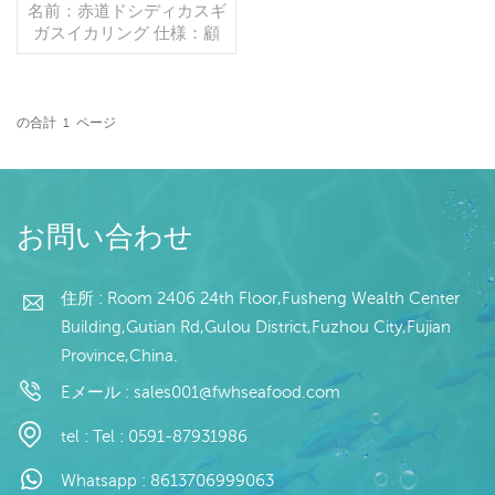
カリング
名前：赤道ドシディカスギ
ガスイカリング 仕様：顧
客仕様 プロセス：ゆで グ
レージング：IQF 40％
（カスタマイズ可能） 包
装：1kg/バッグ,10kg /織
の合計
1
ページ
りバッグ（カスタマイズ可
続きを読む
能） 販売モデル：卸売/輸
出 min .注文：20フィート
コンテナ/40フィートコン
テナ 支払い：TT/С確認さ
お問い合わせ
れた取消不能のLCを一目
で 発送：入金確認後20日
以内 起源：中国 ブラン
住所 : Room 2406 24th Floor,Fusheng Wealth Center
ド：fu wang hang
Building,Gutian Rd,Gulou District,Fuzhou City,Fujian
Province,China.
Eメール :
sales001@fwhseafood.com
tel :
Tel : 0591-87931986
Whatsapp :
8613706999063