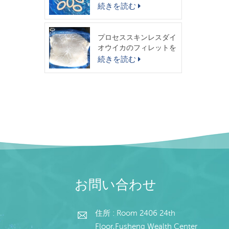
スイカリング
続きを読む
プロセススキンレスダイ
オウイカのフィレットを
出荷する準備ができまし
続きを読む
た
お問い合わせ
住所 : Room 2406 24th
Floor,Fusheng Wealth Center