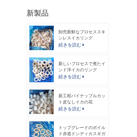
仕
"wh
新製品
プロ
ージ
スタ
卸売新鮮なプロセススキ
ッケ
ンレスイカリング
10
続きを読む
スタ
st
no
売り
新しいプロセスで煮たイ
<ps
ンド洋イカのリング
no
続きを読む
フィ
ートコ
新工程パイナップルカッ
ト皮なしイカの花
続きを読む
トップグレードのボイル
ド赤道ドシディカスギガ