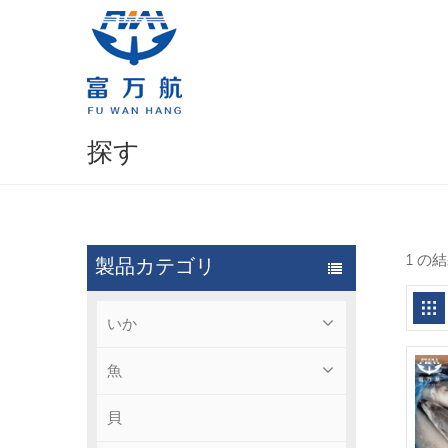
探す
1 の
製品カテゴリ
いか
魚
貝