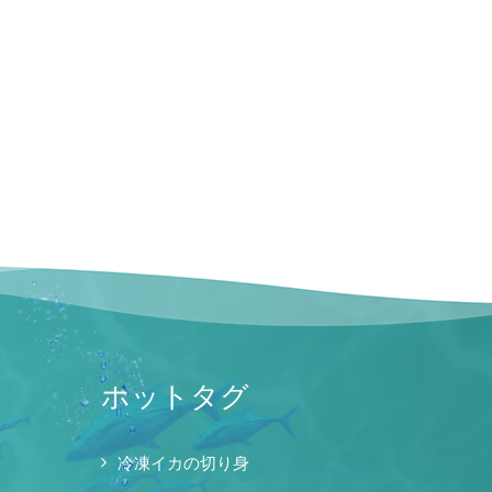
ホットタグ
冷凍イカの切り身