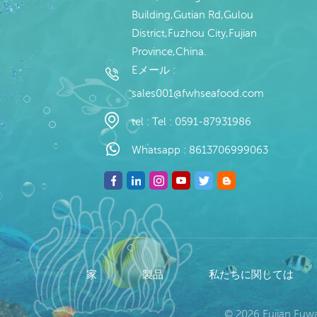
Building,Gutian Rd,Gulou
District,Fuzhou City,Fujian
Province,China.
Eメール :
sales001@fwhseafood.com
tel :
Tel : 0591-87931986
Whatsapp :
8613706999063
家
製品
私たちに関しては
© 2026 Fujian Fu