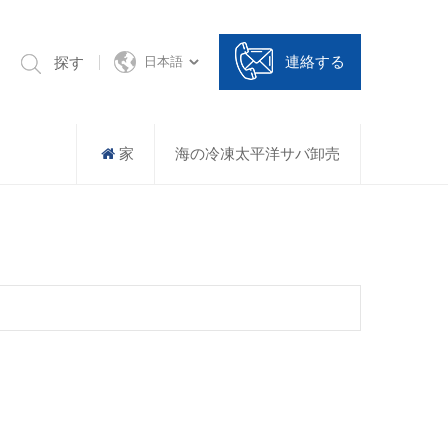
連絡する
探す
日本語
家
海の冷凍太平洋サバ卸売