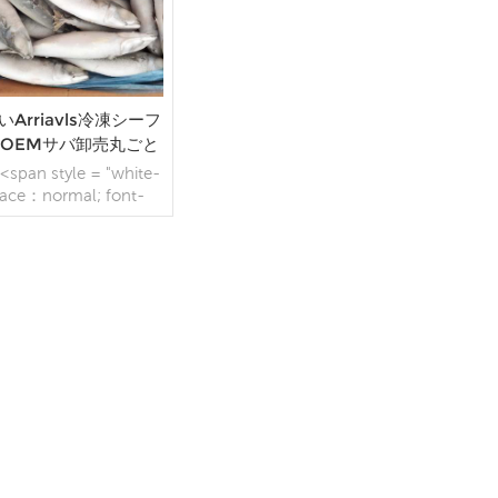
いArriavls冷凍シーフ
OEMサバ卸売丸ごと
魚
<span style = "white-
ace：normal; font-
ly：MicrosoftYaHei;">
ラテン語</span>
spanstyle = "white-
ace：normal; font-
family：Microsoft
続きを読む
ei;"> </ span> <span
yle = "white-space：
rmal; font-family：
rosoft YaHei;">名前：
span>冷凍太平洋マッカ
レルフィッシュ</p>
tyle = "white-space：
rmal;">仕様：お客様の