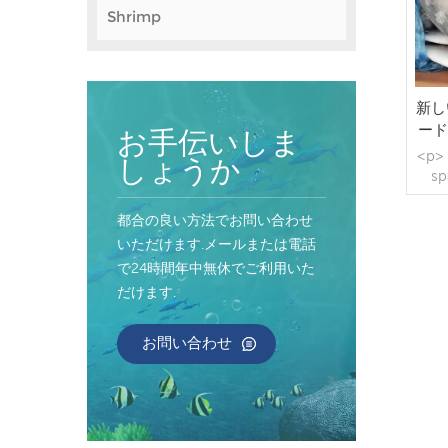
Shrimp
新し
ード
お手伝いしま
<p> 
しょうか
sp
fami
都合の良い方法でお問い合わせ
<
いただけます.メールまたは電話
sp
で24時間年中無休でご利用いた
だけます.
YaH
st
no
お問い合わせ
Mic
</
<ps
no