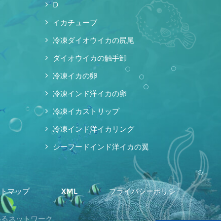
D
イカチューブ
冷凍ダイオウイカの尻尾
ダイオウイカの触手卸
冷凍イカの卵
冷凍インド洋イカの卵
冷凍イカストリップ
冷凍インド洋イカリング
シーフードインド洋イカの翼
イトマップ
XML
プライバシーポリシ
ているネットワーク