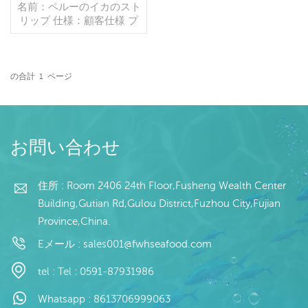
名前：ペルーのイカのスト
リップ 仕様：顧客仕様 プ
ロセス：カット グレージ
ング：IQF 40％（カスタ
マイズ可能） 包装：1kg/
バッグ,10kg /織りバッグ
の合計
1
ページ
（カスタマイズ可能） 販
続きを読む
売モデル：卸売/輸出 min .
注文：20フィートコンテ
ナ/40フィートコンテナ 支
払い：TT/С確認された取
お問い合わせ
消不能のLCを一目で 発
送：入金確認後20日以内
起源：中国 ブランド：fu
住所 : Room 2406 24th Floor,Fusheng Wealth Center
wang hang
Building,Gutian Rd,Gulou District,Fuzhou City,Fujian
Province,China.
Eメール :
sales001@fwhseafood.com
tel :
Tel : 0591-87931986
Whatsapp :
8613706999063