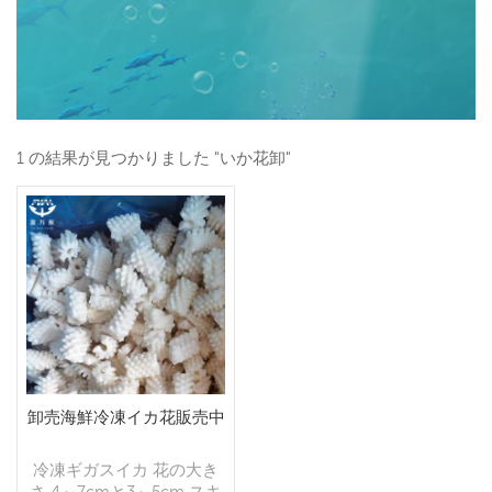
1 の結果が見つかりました "いか花卸"
卸売海鮮冷凍イカ花販売中
冷凍ギガスイカ 花の大き
さ 4～7cmと3～5cm スキ