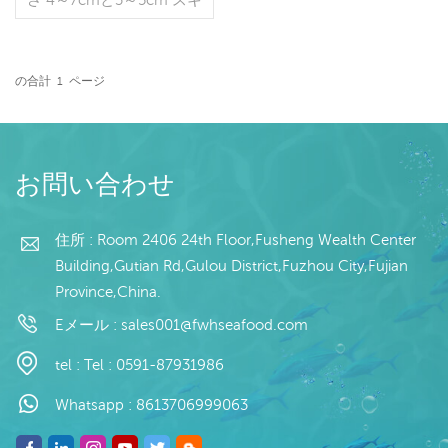
ンレス、洗浄済み、化学処
理済みかどうか。 艶出し
は、5%、10%、20%、また
は顧客の要求に応じて行う
の合計
1
ページ
ことができます できる梱
続きを読む
包 1kgライダーバッグ
×10/1kgカラーバッグ×10
顧客の要求として 10kg の
バルクまたはパッキング
お問い合わせ
住所 : Room 2406 24th Floor,Fusheng Wealth Center
Building,Gutian Rd,Gulou District,Fuzhou City,Fujian
Province,China.
Eメール :
sales001@fwhseafood.com
tel :
Tel : 0591-87931986
Whatsapp :
8613706999063