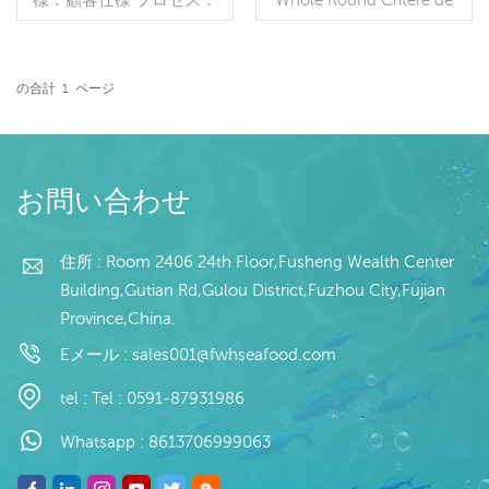
全体を軽くする グレージ
processus : normes de
ング：BQF 40％（カスタ
l'UE Les parties de
マイズ可能） 包装：1kg/
calmar : la matière
バッグ,10kg /織りバッグ
première de calmar
の合計
1
ページ
（カスタマイズ可能） 販
続きを読む
Technologie de
続きを読む
売モデル：卸売/輸出 min .
traitement : lavage en
注文：20フィートコンテ
machine, travail manuel.
ナ/40フィートコンテナ 支
Pourcentage de glace :
払い：TT/С確認された取
personnalisable.
お問い合わせ
消不能のLCを一目で 発
送：入金確認後20日以内
起源：中国 ブランド：fu
住所 : Room 2406 24th Floor,Fusheng Wealth Center
wang hang 販売モデル：
Building,Gutian Rd,Gulou District,Fuzhou City,Fujian
卸売/輸出 支払い：TT/С確
Province,China.
認された取消不能のLCを
一目で 発送：入金確認後
Eメール :
sales001@fwhseafood.com
20日以内
tel :
Tel : 0591-87931986
Whatsapp :
8613706999063