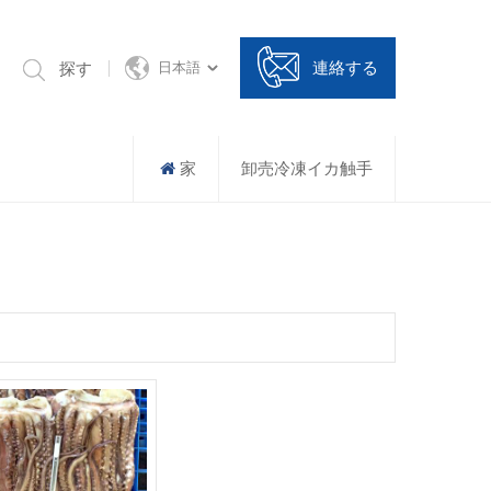
連絡する
探す
日本語
家
卸売冷凍イカ触手