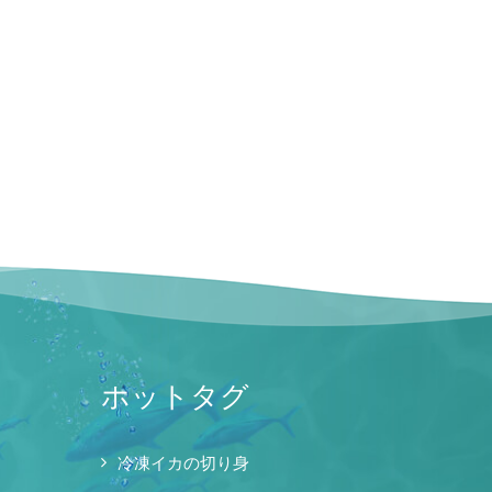
ホットタグ
冷凍イカの切り身