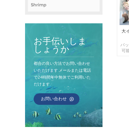
Shrimp
大
お手伝いしま
パッ
しょうか
可能
ラ
都合の良い方法でお問い合わせ
H
いただけます.メールまたは電話
KO
で24時間年中無休でご利用いた
HA
だけます.
お問い合わせ