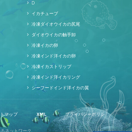
D
イカチューブ
冷凍ダイオウイカの尻尾
ダイオウイカの触手卸
冷凍イカの卵
冷凍インド洋イカの卵
冷凍イカストリップ
冷凍インド洋イカリング
シーフードインド洋イカの翼
イトマップ
XML
プライバシーポリシ
ているネットワーク