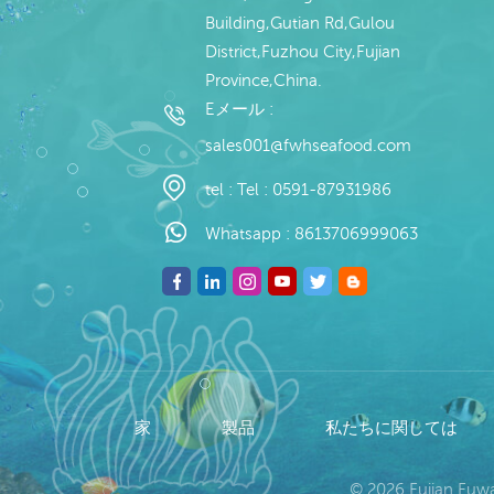
Building,Gutian Rd,Gulou
District,Fuzhou City,Fujian
Province,China.
Eメール :
sales001@fwhseafood.com
tel :
Tel : 0591-87931986
Whatsapp :
8613706999063
家
製品
私たちに関しては
© 2026 Fujian Fu