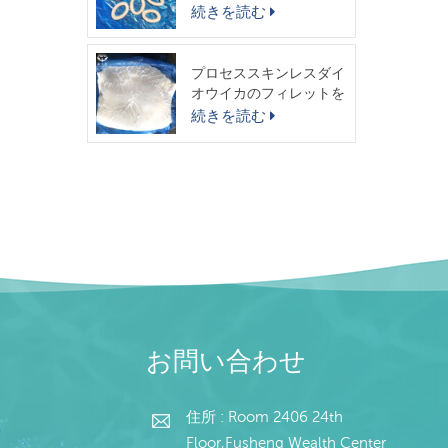
スイカリング
続きを読む
プロセススキンレスダイ
オウイカのフィレットを
出荷する準備ができまし
続きを読む
た
お問い合わせ
住所 : Room 2406 24th
Floor,Fusheng Wealth Center