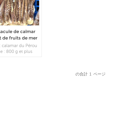
acule de calmar
 de fruits de mer
elés en gros long
: calamar du Pérou
cule de calmar en
le : 800 g et plus
vente
lage : sac tissé, 10
sac Quantité : A 20
= 10 tonnes B 40 fcl
の合計
1
ページ
tonnes 10 % plus ou
s Origine : Chine
続きを読む