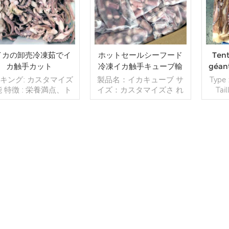
イカの卸売冷凍茹でイ
ホットセールシーフード
Tent
カ触手カット
冷凍イカ触手キューブ輸
géant
出
cong
キング: カスタマイズ
製品名：イカキューブ サ
Type 
tenta
 特徴 : 栄養満点、ト
イズ：カスタマイズさ れ
Tail
ンス脂肪酸ゼロ、低糖
た梱包方法：10kg / ctn
Embal
質、低脂肪 認証 :
MOQ：20トン 原産地: 中
kg*2/
ACCP、IFS、ISO、
国
fclL 
SHER、BRC、Eec、
= 24 
LAL 賞味期限 : 18ヶ月
続きを読む
続きを読む
moin
原産地：中国