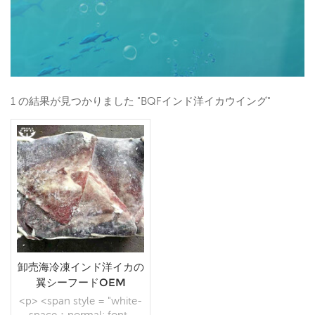
1 の結果が見つかりました "BQFインド洋イカウイング"
卸売海冷凍インド洋イカの
翼シーフードOEM
<p> <span style = "white-
space：normal; font-