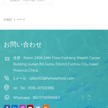
family：MicrosoftYaHei;">
ラテン語</span>
<spanstyle = "white-
space：normal; font-
の合計
1
ページ
family：Microsoft YaHei;">
続きを読む
</ span> <span style =
"white-space：normal;
font-family：Microsoft
YaHei;">名前：</span>イ
お問い合わせ
ンド洋イカの翼</p>
<pstyle = "white-space：
normal;">仕様：お客様の
住所 : Room 2406 24th Floor,Fusheng Wealth Center
仕様</ p> <pstyle =
Building,Gutian Rd,Gulou District,Fuzhou City,Fujian
"white-space：normal;">
Province,China.
プロセス：スキンオン
<br/>グレージング：BQF
Eメール :
sales001@fwhseafood.com
40％（カスタマイズ可
能）<br/>パッケージ：
tel :
Tel : 0591-87931986
1kg /バッグ、10kg/ウーブ
ンバッグ（カスタマイズ可
Whatsapp :
8613706999063
能）</ p> <p style =
"white-space：normal;">