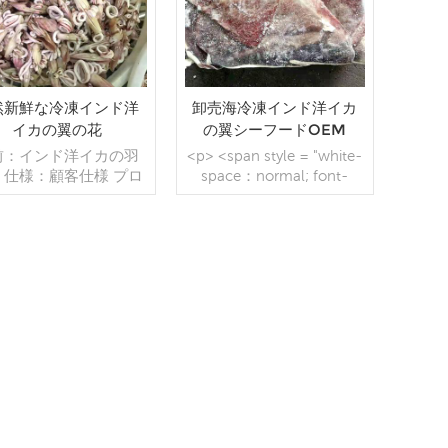
然新鮮な冷凍インド洋
卸売海冷凍インド洋イカ
イカの翼の花
の翼シーフードOEM
前：インド洋イカの羽
<p> <span style = "white-
 仕様：顧客仕様 プロ
space：normal; font-
：ブランチング, グレ
family：MicrosoftYaHei;">
ング：IQF 40％（カ
ラテン語</span>
タマイズ可能） 包装：
<spanstyle = "white-
g/バッグ,10kg /織りバ
space：normal; font-
グ（カスタマイズ可
続きを読む
family：Microsoft
続きを読む
 販売モデル：卸売/輸
YaHei;"> </ span> <span
min .注文：20フィート
style = "white-space：
テナ/40フィートコン
normal; font-family：
 支払い：TT/С確認さ
Microsoft YaHei;">名前：
た取消不能のLCを一目
</span>インド洋イカの翼
発送：入金確認後20日
</p> <pstyle = "white-
内 起源：中国 ブラン
space：normal;">仕様：
ド：fu wang hang
お客様の仕様</ p>