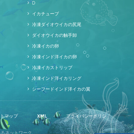
D
イカチューブ
冷凍ダイオウイカの尻尾
ダイオウイカの触手卸
冷凍イカの卵
冷凍インド洋イカの卵
冷凍イカストリップ
冷凍インド洋イカリング
シーフードインド洋イカの翼
イトマップ
XML
プライバシーポリシ
ているネットワーク