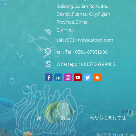
Building,Gutian Rd,Gulou
District,Fuzhou City,Fujian
Province,China.
Eメール :
sales001@fwhseafood.com
tel :
Tel : 0591-87931986
Whatsapp :
8613706999063
家
製品
私たちに関しては
© 2026 Fujian Fu