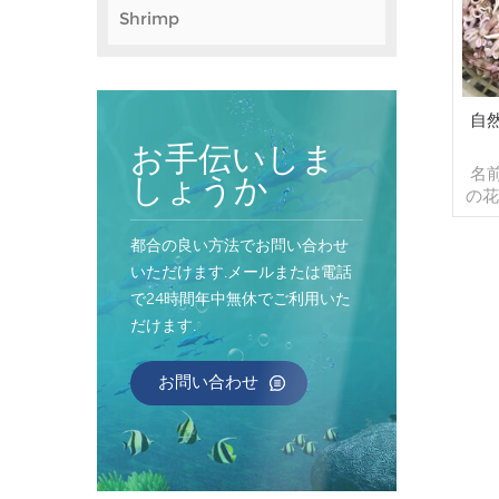
Shrimp
自
お手伝いしま
名
しょうか
の花
セス
ージ
都合の良い方法でお問い合わせ
ス
いただけます.メールまたは電話
1k
で24時間年中無休でご利用いた
ッ
だけます.
能）
出 
コン
お問い合わせ
テナ
れ
で 
以