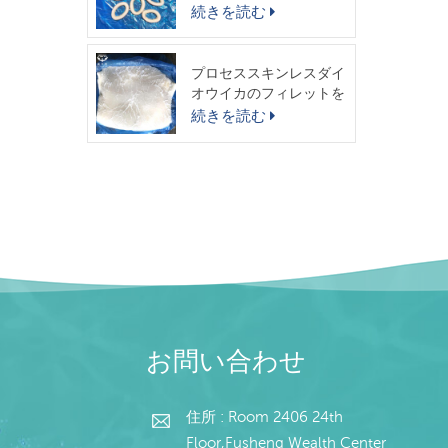
スイカリング
続きを読む
プロセススキンレスダイ
オウイカのフィレットを
出荷する準備ができまし
続きを読む
た
お問い合わせ
住所 : Room 2406 24th
Floor,Fusheng Wealth Center