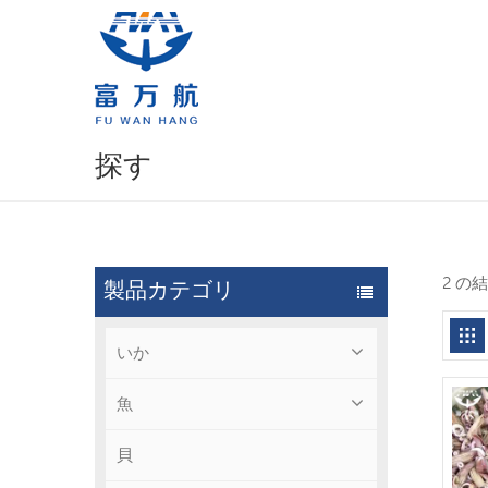
探す
2 の
製品カテゴリ
いか
魚
貝