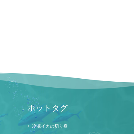
ホットタグ
冷凍イカの切り身