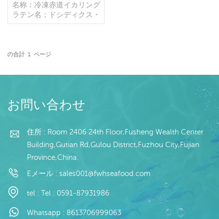
ング販売中
名称：冷凍赤道イカリング
ラテン名：ドシディクス・
ギガス 素材：赤道イカ サ
イズ：2.5～6cm モデル:
スキンオン 包装: 1kg / バ
ッグ、10kg / カートン (カ
の合計
1
ページ
スタマイズ可能)
続きを読む
お問い合わせ
住所 : Room 2406 24th Floor,Fusheng Wealth Center
Building,Gutian Rd,Gulou District,Fuzhou City,Fujian
Province,China.
Eメール :
sales001@fwhseafood.com
tel :
Tel : 0591-87931986
Whatsapp :
8613706999063