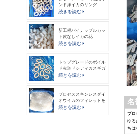
ンド洋イカのリング
続きを読む
新工程パイナップルカッ
ト皮なしイカの花
続きを読む
トップグレードのボイル
ド赤道ドシディカスギガ
スイカリング
続きを読む
プロセススキンレスダイ
オウイカのフィレットを
名
出荷する準備ができまし
続きを読む
た
プロ
ゆる
ちは