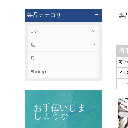
製品カテゴリ
製
いか
魚
各
貝
海上
Shrimp
イカ
干し
お手伝いしま
しょうか