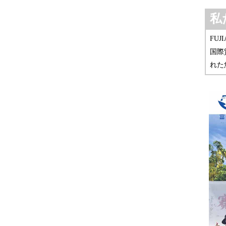
私
FUJ
国際
れた