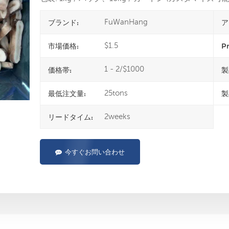
FuWanHang
ブランド:
ア
$1.5
市場価格:
Pr
1 - 2/$1000
価格帯:
製
25tons
最低注文量:
製
2weeks
リードタイム:
今すぐお問い合わせ