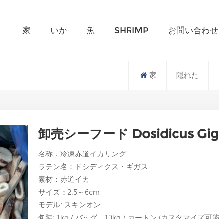
何を探していますか?
家
いか
魚
SHRIMP
お問い合わせ
家
隠れた
卸売シーフード Dosidicus G
名称：冷凍赤道イカリング
ラテン名：ドシディクス・ギガス
素材：赤道イカ
サイズ：2.5～6cm
モデル: スキンオン
包装: 1kg / バッグ、10kg / カートン (カスタマイズ可能