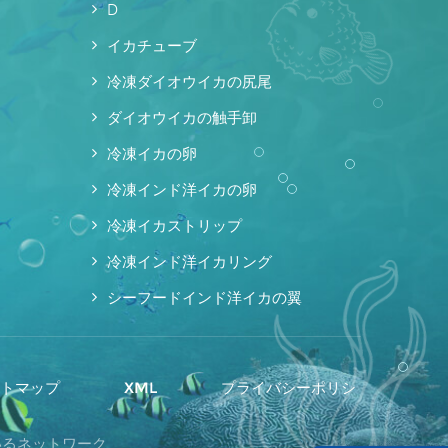
D
イカチューブ
冷凍ダイオウイカの尻尾
ダイオウイカの触手卸
冷凍イカの卵
冷凍インド洋イカの卵
冷凍イカストリップ
冷凍インド洋イカリング
シーフードインド洋イカの翼
イトマップ
XML
プライバシーポリシ
ているネットワーク