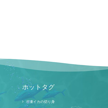
ホットタグ
冷凍イカの切り身