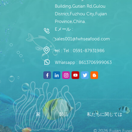
Building,Gutian Rd,Gulou
District,Fuzhou City,Fujian
Province,China.
Eメール :
sales001@fwhseafood.com
tel :
Tel : 0591-87931986
Whatsapp :
8613706999063
家
製品
私たちに関しては
© 2026 Fujian Fu