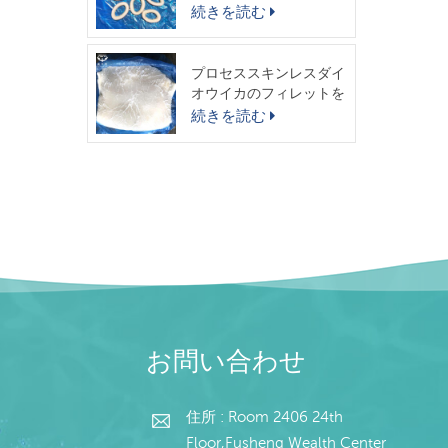
スイカリング
続きを読む
プロセススキンレスダイ
オウイカのフィレットを
出荷する準備ができまし
続きを読む
た
お問い合わせ
住所 : Room 2406 24th
Floor,Fusheng Wealth Center