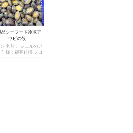
製品シーフード冷凍ア
ワビの殻
ン 名前： シェルのア
 仕様：顧客仕様 プロ
ス：ブランチング,カッ
 グレージング：IQF
5％（カスタマイズ可
） 包装：1kg/バッ
10kg /織りバッグ（カ
続きを読む
タマイズ可能） 販売モ
：卸売/輸出 min .注
：20フィートコンテ
40フィートコンテナ 支
：TT/С確認された取
不能のLCを一目で 発
：入金確認後20日以内
：中国 ブランド：fu