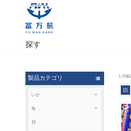
探す
1 の
製品カテゴリ
いか
魚
貝