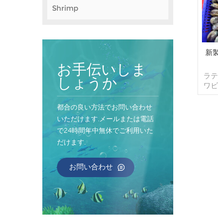
Shrimp
新
お手伝いしま
ラテ
しょうか
ワビ
セ
ト
都合の良い方法でお問い合わせ
4
いただけます.メールまたは電話
能
で24時間年中無休でご利用いた
グ,
だけます.
ス
デル
文
お問い合わせ
ナ/
払い
消
送
起源