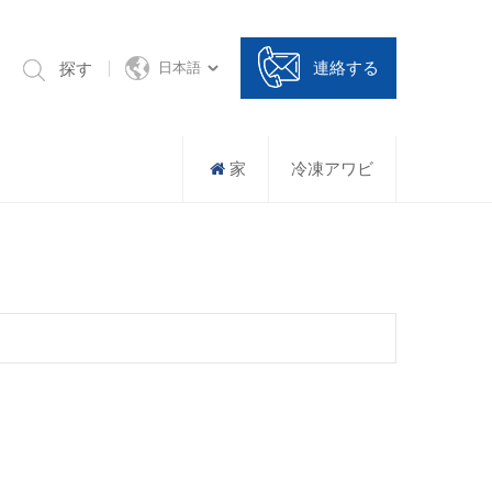
連絡する
探す
日本語
家
冷凍アワビ