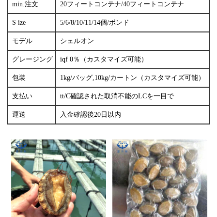
min.注文
20フィートコンテナ/40フィートコンテナ
S
ize
5/6/8/10/11/14個/ポンド
モデル
シェルオン
グレージング
iqf 0％（カスタマイズ可能）
包装
1kg/バッグ,10kg/カートン（カスタマイズ可能）
支払い
tt/С確認された取消不能のLCを一目で
運送
入金確認後20日以内