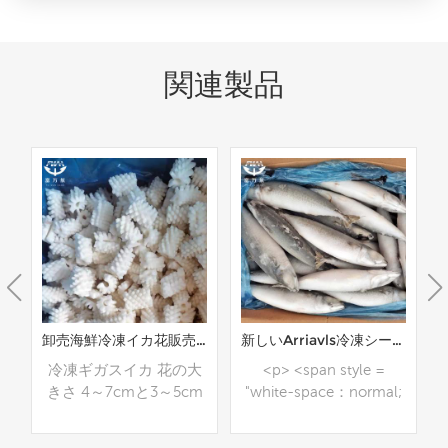
関連製品
冷凍ロケットイカの花
卸売海鮮冷凍イカ花販売中
新しいArriavls冷凍シーフードOEMサバ卸売丸ごと魚
ト
冷凍ギガスイカ 花の大
<p> <span style =
仕
きさ 4～7cmと3～5cm
"white-space：normal;
オ
スキンレス、洗浄済み、
font-family：
化学処理済みかどうか。
MicrosoftYaHei;">ラテ