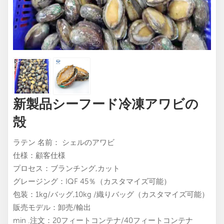
新製品シーフード冷凍アワビの
殻
シェルのアワビ
ラテン
名前：
仕様：顧客仕様
プロセス：ブランチング,カット
グレージング：IQF 45％（カスタマイズ可能）
包装：1kg/バッグ,10kg /織りバッグ（カスタマイズ可能）
販売モデル：卸売/輸出
min .注文：20フィートコンテナ/40フィートコンテナ