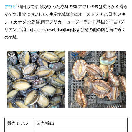
アワビ
楕円形です,紫がかった赤身の肉,アワビの肉は柔らかく滑ら
かです,非常においしい.
生産地域は主にオーストラリア,日本,メキ
シコ,カナダ,北朝鮮,南アフリカ,ニュージーランド,韓国と中国'sダ
リアン,台湾, fujian , shanwei,zhanjiangおよびその他の国と海の近く
の地域
。
販売モデル
卸売/輸出