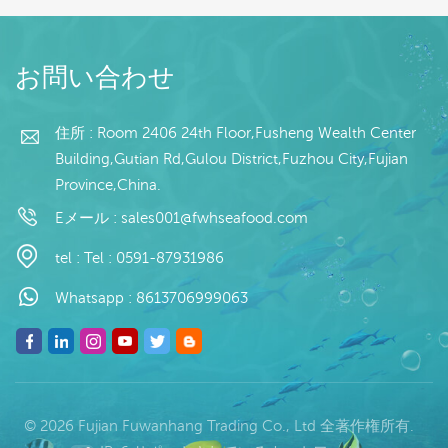
タ
艶出しは、5%、10%、
ン語</span> <spanstyle
20%、または顧客の要求
= "white-space：
続きを読む
続きを読む
り
に応じて行うことができ
normal; font-family：
お問い合わせ
可
ます できる梱包 1kgラ
Microsoft YaHei;"> </
/
イダーバッグ×10/1kgカ
span> <span style =
ィ
ラーバッグ×10 顧客の要
"white-space：normal;
住所 : Room 2406 24th Floor,Fusheng Wealth Center
ー
求として 10kg のバルク
font-family：Microsoft
Building,Gutian Rd,Gulou District,Fuzhou City,Fujian
/
またはパッキング
YaHei;">名前：</span>
Province,China.
の
冷凍太平洋マッカレルフ
金
ィッシュ</p> <pstyle =
Eメール :
sales001@fwhseafood.com
：
"white-space：
n
normal;">仕様：お客様
tel :
Tel : 0591-87931986
の仕様</ p> <pstyle =
"white-space：
Whatsapp :
8613706999063
normal;">プロセス：な
し<br/>グレージング：
IQF 40％（カスタマイ
ズ可能）<br/>パッケー
ジ：1kg /バッグ、10kg
© 2026 Fujian Fuwanhang Trading Co., Ltd 全著作権所有.
/ウーブンバッグ（カス