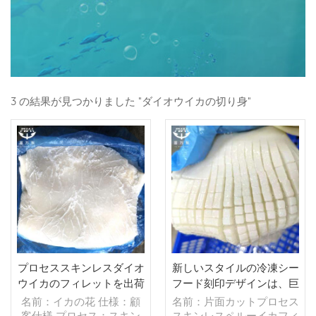
3 の結果が見つかりました "ダイオウイカの切り身"
プロセススキンレスダイオ
新しいスタイルの冷凍シー
ウイカのフィレットを出荷
フード刻印デザインは、巨
する準備ができました
大なペルーのイカの切り身
名前：イカの花 仕様：顧
名前：片面カットプロセス
の皮をブロックカットしま
客仕様 プロセス：スキン
スキンレスペルーイカフィ