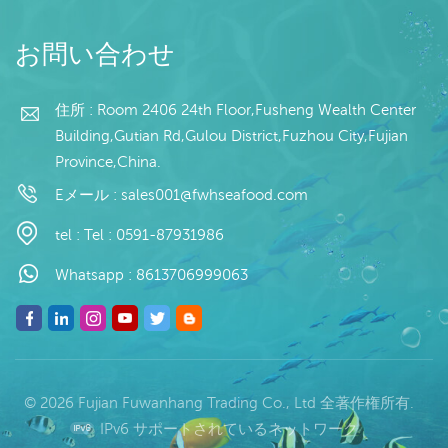
お問い合わせ
住所 : Room 2406 24th Floor,Fusheng Wealth Center
Building,Gutian Rd,Gulou District,Fuzhou City,Fujian
Province,China.
Eメール :
sales001@fwhseafood.com
tel :
Tel : 0591-87931986
Whatsapp :
8613706999063
© 2026 Fujian Fuwanhang Trading Co., Ltd 全著作権所有.
IPv6 サポートされているネットワーク