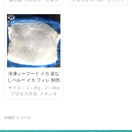
す
オフ グレージング：IQF
レット 仕様：顧客仕様 プ
40％（カスタマイズ可
ロセス：スキンオフ,カッ
能） 包装：1kg/バッ
ト グレージング：BQF
グ,10kg /織りバッグ（カ
40％（カスタマイズ可
スタマイズ可能） 販売モ
続きを読む
能） 包装：1kg/バッ
続きを読む
デル：卸売/輸出 min .注
グ,10kg /織りバッグ（カ
文：20フィートコンテ
スタマイズ可能） 販売モ
ナ/40フィートコンテナ 支
デル：卸売/輸出 min .注
払い：TT/С確認された取
文：20フィートコンテ
消不能のLCを一目で 発
ナ/40フィートコンテナ 支
送：入金確認後20日以内
払い：TT/С確認された取
起源：中国 ブランド：fu
消不能のLCを一目で 発
冷凍シーフード イカ 皮な
wang hang
送：入金確認後20日以内
しペルー イカ フィレ 卸売
起源：中国 ブランド：fu
り
サイズ： 1～2kg、2～4kg
wan hang
プロセス方法: スキンオ
フ、無酸 荷姿： 内装用ポ
リ袋、外装用不織布袋 賞
味期限： -18℃以下で24ヶ
月 原産地： 中国福建省
の合計
1
ページ
続きを読む