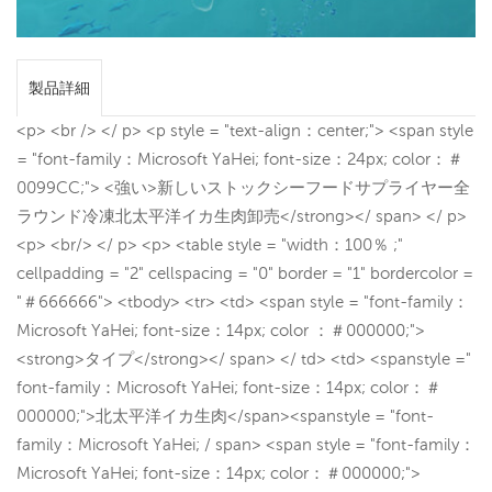
製品詳細
<p> <br /> </ p> <p style = "text-align：center;"> <span style
= "font-family：Microsoft YaHei; font-size：24px; color：＃
0099CC;"> <強い>新しいストックシーフードサプライヤー全
ラウンド冷凍北太平洋イカ生肉卸売</strong></ span> </ p>
<p> <br/> </ p> <p> <table style = "width：100％ ;"
cellpadding = "2" cellspacing = "0" border = "1" bordercolor =
"＃666666"> <tbody> <tr> <td> <span style = "font-family：
Microsoft YaHei; font-size：14px; color ：＃000000;">
<strong>タイプ</strong></ span> </ td> <td> <spanstyle ="
font-family：Microsoft YaHei; font-size：14px; color：＃
000000;">北太平洋イカ生肉</span><spanstyle = "font-
family：Microsoft YaHei; / span> <span style = "font-family：
Microsoft YaHei; font-size：14px; color：＃000000;">