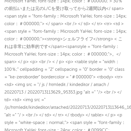
Microsoft YaHei; font-size：14px; color：＃000000;"> 30％
の前払いまたは元のL/Cを受け取ってから2週間以内</ span>
<span style = "font-family：Microsoft YaHei; font-size：14px;
color：＃000000;"> </ span> <br /> </ td> </ tr> <tr> <td >
<span style = "font-family：Microsoft YaHei; font-size：14px;
color：＃000000;"><strong>シェルフライフ</strong> < こ
れは非常に効率的です</span><spanstyle = "font-family：
Microsoft YaHei; font-size：14px; color：＃000000;">。</
span> </ p> <p> <br /> < / p> <p> <table style = "width：
100％;" cellpadding = "2" cellspacing = "0" border = "0" class
= "ke-zeroborder" bordercolor = "＃000000"> <tbody> <tr>
<td> <img src = "/ js / htmledit / kindeditor / attach /
20220713 / 20220713113629_95353.jpg "alt =" "/> <br /> </
td> <td> <img src ="
/js/htmledit/kindeditor/attached/20220713/20220713113646_1
"alt =" "/ > <br /> </ td> </ tr> </ tbody> </ table> </ p> <p
style = "white-space：normal;"> <span style = "font-family：
Microsoft YaHei; font-size：24px; color：＃0099CC;