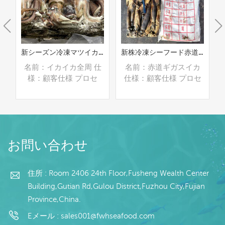
イカ
新シーズン冷凍マツイカ丸ごと
新株冷凍シーフード赤道ギガスイカ
仕
名前：イカイカ全周 仕
名前：赤道ギガスイカ
様：顧客仕様 プロセ
仕様：顧客仕様 プロセ
グ
ス：なし グレージン
ス：なし グレージン
％
グ：IQF 40％（カスタ
グ：BQF 40％（カスタ
）
マイズ可能） 包装：
マイズ可能） 包装：
g
1kg/バッグ,10kg /織り
1kg/バッグ,10kg /織り
続きを読む
続きを読む
マ
バッグ（カスタマイズ可
バッグ（カスタマイズ可
お問い合わせ
能） 販売モデル：卸売/
能） 販売モデル：卸売/
輸出 min .注文：20フィ
輸出 min .注文：20フィ
テ
ートコンテナ/40フィー
ートコンテナ/40フィー
住所 : Room 2406 24th Floor,Fusheng Wealth Center
ナ
トコンテナ 支払い：TT/
トコンテナ 支払い：TT/
Building,Gutian Rd,Gulou District,Fuzhou City,Fujian
れ
С確認された取消不能の
С確認された取消不能の
Province,China.
目
LCを一目で 発送：入金
LCを一目で 発送：入金
0
確認後20日以内 起源：
確認後20日以内 起源：
Eメール :
sales001@fwhseafood.com
ラ
中国 ブランド：fu wang
中国 ブランド：fu wang