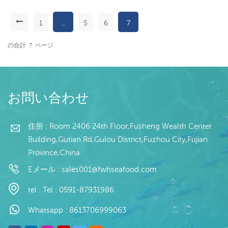
イズ可能） 包装：1kg/バ
ッグ,10kg /織りバッグ
1
...
5
6
7
（カスタマイズ可能） 販
続きを読む
売モデル：卸売/輸出 min .
の合計
7
ページ
注文：20フィートコンテ
ナ/40フィートコンテナ 支
払い：TT/С確認された取
消不能のLCを一目で 発
送：入金確認後20日以内
お問い合わせ
起源：中国 ブランド：fu
wang hang
住所 : Room 2406 24th Floor,Fusheng Wealth Center
Building,Gutian Rd,Gulou District,Fuzhou City,Fujian
Province,China.
Eメール :
sales001@fwhseafood.com
tel :
Tel : 0591-87931986
Whatsapp :
8613706999063