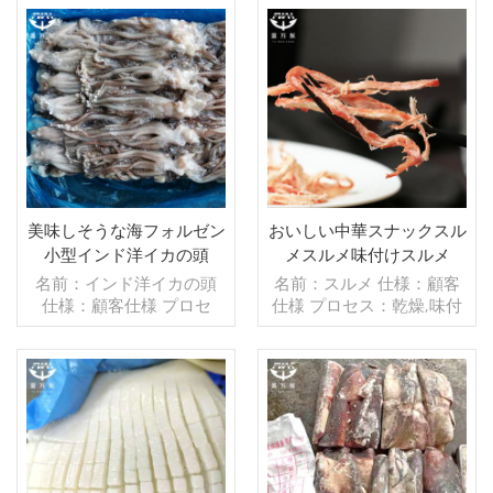
マイズ可能） 包装：1kg/
イズ可能） 包装：1kg/バ
バッグ,10kg /織りバッグ
ッグ,10kg /織りバッグ
（カスタマイズ可能） 販
続きを読む
（カスタマイズ可能） 販
続きを読む
売モデル：卸売/輸出 min .
売モデル：卸売/輸出 min .
注文：20フィートコンテ
注文：20フィートコンテ
ナ/40フィートコンテナ 支
ナ/40フィートコンテナ 支
払い：TT/С確認された取
払い：TT/С確認された取
消不能のLCを一目で 発
消不能のLCを一目で 発
送：入金確認後20日以内
送：入金確認後20日以内
起源：中国 ブランド：fu
起源：中国 ブランド：fu
美味しそうな海フォルゼン
おいしい中華スナックスル
wang hang
wang hang
小型インド洋イカの頭
メスルメ味付けスルメ
名前：インド洋イカの頭
名前：スルメ 仕様：顧客
仕様：顧客仕様 プロセ
仕様 プロセス：乾燥,味付
ス：カット グレージン
け グレージング：IQF
グ：BQF 40％（カスタマ
40％（カスタマイズ可
イズ可能） 包装：1kg/バ
能） 包装：1kg/バッ
ッグ,10kg /織りバッグ
グ,10kg /織りバッグ（カ
（カスタマイズ可能） 販
続きを読む
スタマイズ可能） 販売モ
続きを読む
売モデル：卸売/輸出 min .
デル：卸売/輸出 min .注
注文：20フィートコンテ
文：20フィートコンテ
ナ/40フィートコンテナ 支
ナ/40フィートコンテナ 支