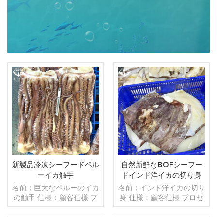
新製品冷凍シーフードペル
自然新鮮なBOFシーフー
ーイカ触手
ドインド洋イカの切り身
名前：巨大なペルーのイカ
名前：インド洋イカの切り
の触手 仕様：顧客仕様 プ
身 仕様：顧客仕様 プロセ
ロセス：カット グレージ
ス：カット グレージン
ング：BQF 40％（カスタ
グ：BQF 40％（カスタマ