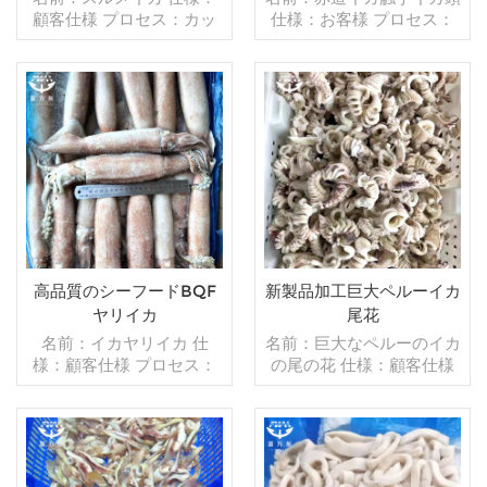
顧客仕様 プロセス：カッ
仕様：お客様 プロセス：
ト グレージング：IQF
カット グレージング：
40％（カスタマイズ可
BQF 40％（カスタマイズ
能） 包装：1kg/バッ
可能） 包装：1kg/バッ
グ,10kg /織りバッグ（カ
グ,10kg /織りバッグ（カ
スタマイズ可能） 販売モ
続きを読む
スタマイズ可能） 販売モ
続きを読む
デル：卸売/輸出 min .注
デル：卸売/輸出 min .注
文：20フィートコンテ
文：20フィートコンテ
ナ/40フィートコンテナ 支
ナ/40フィートコンテナ 支
払い：TT/С確認された取
払い：TT/С確認された取
消不能のLCを一目で 発
消不能のLCを一目で 発
送：入金確認後20日以内
送：入金確認後20日以内
起源：中国 ブランド：fu
起源：中国 ブランド：fu
高品質のシーフードBQF
新製品加工巨大ペルーイカ
wan hang
wan hang
ヤリイカ
尾花
名前：イカヤリイカ 仕
名前：巨大なペルーのイカ
様：顧客仕様 プロセス：
の尾の花 仕様：顧客仕様
全体を軽くする グレージ
プロセス：ボイルド,カッ
ング：BQF 40％（カスタ
ト グレージング：BQF
マイズ可能） 包装：1kg/
40％（カスタマイズ可
バッグ,10kg /織りバッグ
能） 包装：1kg/バッ
（カスタマイズ可能） 販
続きを読む
グ,10kg /織りバッグ（カ
続きを読む