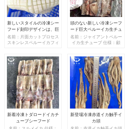
払い：TT/С確認された取
払い：TT/С確認された取
消不能のLCを一目で 発
消不能のLCを一目で 発
送：入金確認後20日以内
送：入金確認後20日以内
起源：中国 ブランド：fu
起源：中国 ブランド：fu
新しいスタイルの冷凍シー
頭のない新しい冷凍シーフ
wang hang
wang hang
フード刻印デザインは、巨
ード巨大ペルーイカ生チュ
大なペルーのイカの切り身
ーブ
名前：片面カットプロセス
名前：ジャイアントペルー
の皮をブロックカットしま
スキンレスペルーイカフィ
イカ生チューブ 仕様：顧
す
レット 仕様：顧客仕様 プ
客仕様 プロセス：カット
ロセス：スキンオフ,カッ
グレージング：BQF 40％
ト グレージング：BQF
（カスタマイズ可能） 包
40％（カスタマイズ可
装：1kg/バッグ,10kg /織
能） 包装：1kg/バッ
続きを読む
りバッグ（カスタマイズ可
続きを読む
グ,10kg /織りバッグ（カ
能） 販売モデル：卸売/輸
スタマイズ可能） 販売モ
出 min .注文：20フィート
デル：卸売/輸出 min .注
コンテナ/40フィートコン
文：20フィートコンテ
テナ 支払い：TT/С確認さ
ナ/40フィートコンテナ 支
れた取消不能のLCを一目
払い：TT/С確認された取
で 発送：入金確認後20日
消不能のLCを一目で 発
以内 起源：中国 ブラン
新着冷凍トダロードイカチ
新登場冷凍赤道イカ触手イ
送：入金確認後20日以内
ド：fu wan hang
ューブシーフード
カ頭
起源：中国 ブランド：fu
名前：スルメイカ 仕様：
名前：赤道イカ触手イカ頭
wan hang