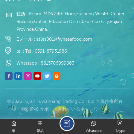
ド：fu wan hang
wan hang
住所 : Room 2406 24th Floor,Fusheng Wealth Center
Building,Gutian Rd,Gulou District,Fuzhou City,Fujian
Province,China.
Eメール :
sales001@fwhseafood.com
tel :
Tel : 0591-87931986
Whatsapp :
8613706999063
© 2026 Fujian Fuwanhang Trading Co., Ltd 全著作権所有.
IPv6 サポートされているネットワーク
家
製品
Whatsapp
Skype