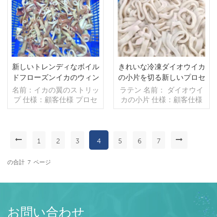
売モデル：卸売/輸出 min .
スタマイズ可能） 販売モ
注文：20フィートコンテ
デル：卸売/輸出 min .注
ナ/40フィートコンテナ 支
文：20フィートコンテ
払い：TT/С確認された取
ナ/40フィートコンテナ 支
消不能のLCを一目で 発
払い：TT/С確認された取
送：入金確認後20日以内
消不能のLCを一目で 発
起源：中国 ブランド：fu
送：入金確認後20日以内
新しいトレンディなボイル
きれいな冷凍ダイオウイカ
wang hang 販売モデル：
起源：中国 ブランド：fu
ドフローズンイカのウィン
の小片を切る新しいプロセ
卸売/輸出 支払い：TT/С確
wan hang
グストリップ
ス
名前：イカの翼のストリッ
ラテン 名前： ダイオウイ
認された取消不能のLCを
プ 仕様：顧客仕様 プロセ
カの小片 仕様：顧客仕様
一目で 発送：入金確認後
ス：ブランチング,カット
プロセス：ゆで グレージ
20日以内
グレージング：IQF 45％
ング：IQF 40％（カスタ
（カスタマイズ可能） 包
マイズ可能） 包装：1kg/
装：1kg/バッグ,10kg /織
バッグ,10kg /織りバッグ
1
2
3
4
5
6
7
りバッグ（カスタマイズ可
続きを読む
（カスタマイズ可能） 販
続きを読む
能） 販売モデル：卸売/輸
売モデル：卸売/輸出 min .
の合計
7
ページ
出 min .注文：20フィート
注文：20フィートコンテ
コンテナ/40フィートコン
ナ/40フィートコンテナ 支
テナ 支払い：TT/С確認さ
払い：TT/С確認された取
れた取消不能のLCを一目
消不能のLCを一目で 発
で 発送：入金確認後20日
送：入金確認後20日以内
お問い合わせ
以内 起源：中国 ブラン
起源：中国 ブランド：fu